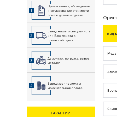
Прием заявки, обсуждение
1
и согласование стоимости
лома и деталей сделки.
Ориен
Выезд нашего специалиста
Вид 
2
или Ваш приезд в
приемный пункт.
Медь
Демонтаж, погрузка, вывоз
3
металла.
Алюм
Взвешивание лома и
4
моментальная оплата.
Брон
Свин
ГАРАНТИИ