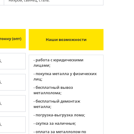
нихром, свинец, сталь.
тонну (опт)
Наши возможности
- работа с юридическими
.
лицами;
- покупка металла у физических
лиц;
.
- бесплатный вывоз
металлолома;
- бесплатный демонтаж
.
металла;
- погрузка-выгрузка лома;
- скупка за наличные;
.
- оплата за металлолом по