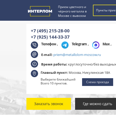
Прием цветного и
Пункты прие
чёрного металла в
Москве с вывозом
+7 (495) 215-28-00
+7 (925) 144-33-37
Телефон ,
Telegram
,
Max
,
E-mail:
priem@metallolom-moscow.ru
Время работы:
круглосуточно/без выходны
Главный пункт:
Москва, Никулинская 18А
Выберите ближайший
Схема проезда
Всего 10 пунктов.
Заказать звонок
Где можно сдать