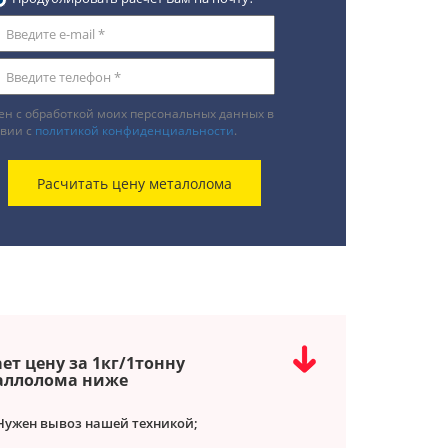
ен с обработкой моих персональных данных в
твии с
политикой конфиденциальности
.
ет цену за 1кг/1тонну
аллолома ниже
Нужен вывоз нашей техникой;