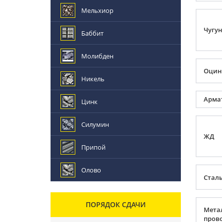
Мельхиор
Чугун
Баббит
Молибден
Оцин
Никель
Арма
Цинк
Силумин
ЖД
Припой
Олово
Сталь
ПОРЯДОК СДАЧИ
Мета
пров