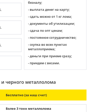
безналу;
- выплата денег на карту;
.
- сдать можно от 1 кг лома;
- документы об утилизации;
.
- сдача по опт ценам;
- постоянное сотрудничество;
- скупка во всех пунктах
.
металлоприема;
- деньги при приеме сразу;
- приедем с весами.
о и черного металлолома
Бесплатно (за наш счет)
Более 3 тонн металлолома