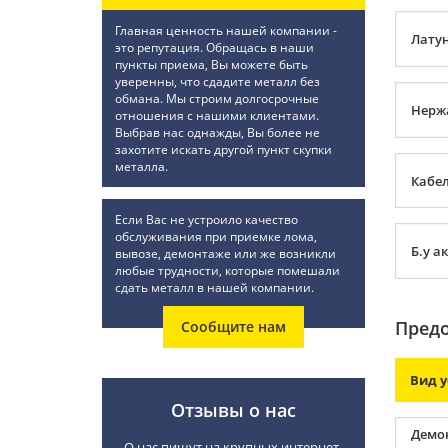
Главная ценность нашей компании -
Лату
это репутация. Обращась в наши
пункты приема, Вы можете быть
уверенны, что сдадите металл без
обмана. Мы строим долгосрочные
Нерж
отношения с нашими клиентами.
Выбрав нас однажды, Вы более не
захотите искать другой пункт скупки
металла.
Кабе
Если Вас не устроило качество
обслуживания при приемке лома,
Б.у а
вывозе, демонтаже или же возникли
любые трудности, которые помешали
сдать металл в нашей компании.
Предо
Сообщите нам
Вид у
Отзывы о нас
Демо
О нас пишут на крупных интернет-