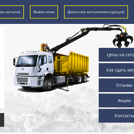
ма металла
Вывоз лома
Демонтаж металлоконструкций
Цены на сег
Как сдать ме
х
Отзывы
Акции
Контакт