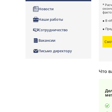
* Рас
оконч
Новости
факто
Наши работы
● В «
● Пре
Сотрудничество
Вакансии
Смо
Письмо директору
Что в
Дел
ме