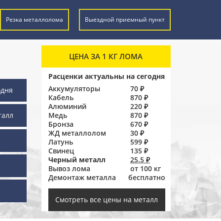
Резка металлолома
Выездной приемный пункт
ЦЕНА ЗА 1 КГ ЛОМА
Расценки актуальны на сегодня
Аккумуляторы
70 ₽
одня
Кабель
870 ₽
Алюминий
220 ₽
талл
Медь
870 ₽
Бронза
670 ₽
ЖД металлолом
30 ₽
Латунь
599 ₽
Свинец
135 ₽
Черный металл
25.5 ₽
Вывоз лома
от 100 кг
Демонтаж металла
бесплатно
ы
Смотреть все цены на металл