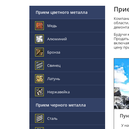
Прие
Прием цветного металла
Компани
области
Медь
демонта
Будучи 
Продать
Алюминий
включая
цену пр
Бронза
Свинец
Латунь
Нержавейка
Прием черного металла
Пун
Сталь
У на