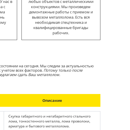
У нас в
любых объектов с металлическими
а с
конструкциями. Мы произведем
ема
демонтажные работы с приемом и
ень
вывозом металлолома. Есть вся
бому
необходимая спецтехника и
квалифицированные бригады
рабочих.
состоянии на сегодня. Мы следим за актуальностью
с учетом всех факторов.
Потому только после
едлагаем сдать Ваш металлолом.
Описание
Скупка габаритного и негабаритного стального 
лома, тонкостенного металла, лома проволоки, 
арматура и бытового металлолома.