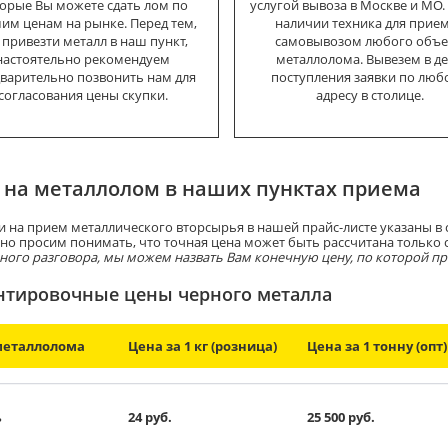
орые Вы можете сдать лом по
услугой вывоза в Москве и МО. 
им ценам на рынке. Перед тем,
наличии техника для прием
 привезти металл в наш пункт,
самовывозом любого объ
настоятельно рекомендуем
металлолома. Вывезем в д
варительно позвонить нам для
поступления заявки по лю
согласования цены скупки.
адресу в столице.
 на металлолом в наших пунктах приема
и на прием металлического вторсырья в нашей прайс-листе указаны в 
 но просим понимать, что точная цена может быть рассчитана только 
ного разговора, мы можем назвать Вам конечную цену, по которой пр
тировочные цены черного металла
металлолома
Цена за 1 кг (розница)
Цена за 1 тонну (опт)
ь
24 руб.
25 500 руб.