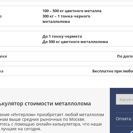
100 – 500 кг цветного металла
з
300 кг – 1 тонна черного
металлолома
До 1 тонну чермета
До 500 кг цветного металлолома
чики
По дог
ка
Бесплатно при люб
ькулятор стоимости металлолома
ания «Интерлом» приобретает любой металлолом
Оплата:
енам выше средних рыночных по Москве.
итесь с помощью онлайн-калькулятора, что наши
лучшие на сегодня.