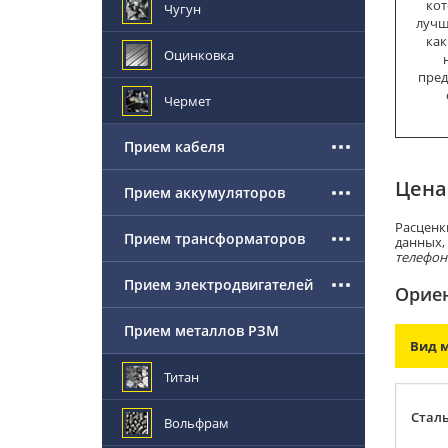
кот
Чугун
лучш
как
Оцинковка
пред
Чермет
Прием кабеля
Цена
Прием аккумуляторов
Расценк
Прием трансформаторов
данных,
телефон
Прием электродвигателей
Ориен
Прием металлов РЗМ
Вид 
Титан
Стал
Вольфрам