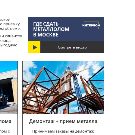
вской
ГДЕ СДАТЬ
ю приёмку,
ом объеме.
МЕТАЛЛОЛОМ
В МОСКВЕ
и клиентов.
 лица,
 выгодную
Смотреть видео
олома
Демонтаж + прием металла
лом с
Принимаем заказы на демонтаж