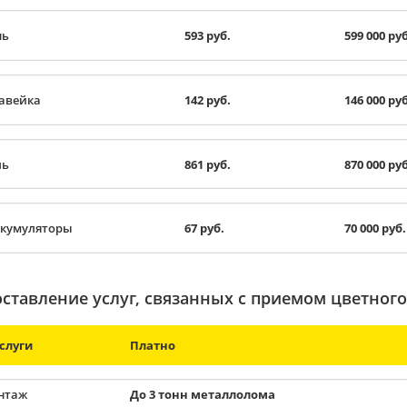
нь
593 руб.
599 000 руб
авейка
142 руб.
146 000 руб
ль
861 руб.
870 000 руб
ккумуляторы
67 руб.
70 000 руб.
ставление услуг, связанных с приемом цветног
слуги
Платно
нтаж
До 3 тонн металлолома