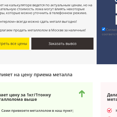
чет на калькуляторе ведется по актуальным ценам, но на
ательную стоимость лома могут влиять некоторые
ры, которые можно уточнить в телефонном режиме.
Интерлом» всегда можно сдать металл выгодно!
Соглас
длагаем продать металлолом в Москве за наличные!
соответс
треть все цены
Заказать вывоз
лияет на цену приема металла
ает цену за 1кг/1тонну
Дела
таллолома выше
мет
Сами привезете металлолом в наш пункт;