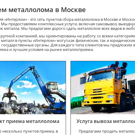
м металлолома в Москве
я «Интерлом» - это сеть пунктов сбора металлолома в Москве и Моско
. Мы предоставляем комплексные услуги, включая самовывоз, выездну
ж металла. Мы предлагаем дорого сдать металлолом всех видов в люб
крупной компанией, мы ориентированы на работу со всеми категориям
 металл в пункты «Интерлом» могут,как физические, так и юридические
 государственные органы. Для каждого типа клиентов мы предложим
иема и лучшие условия на рынке металлоприема.
кт приема металлолома
Услуга вывоза металл
с несколько пунктов приема, в
Предлагаем продать металло