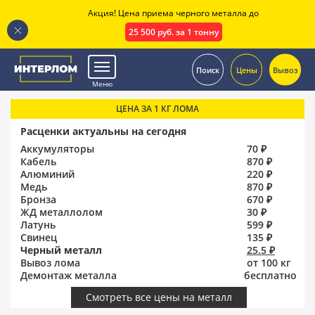
Акция! Цена приема черного металла до
25 500 руб. за 1 тонну
.
Поиск
Цены
Вывоз
Меню
ЦЕНА ЗА 1 КГ ЛОМА
Расценки актуальны на сегодня
Аккумуляторы
70 ₽
Кабель
870 ₽
Алюминий
220 ₽
Медь
870 ₽
Бронза
670 ₽
ЖД металлолом
30 ₽
Латунь
599 ₽
Свинец
135 ₽
Черный металл
25.5 ₽
Вывоз лома
от 100 кг
Демонтаж металла
бесплатно
Смотреть все цены на металл