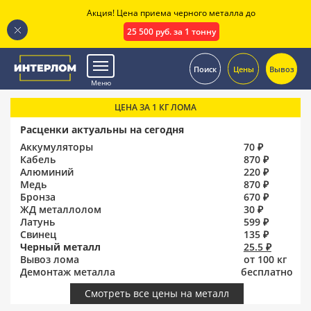
Акция! Цена приема черного металла до
25 500 руб. за 1 тонну
.
Поиск
Цены
Вывоз
Меню
ЦЕНА ЗА 1 КГ ЛОМА
Расценки актуальны на сегодня
Аккумуляторы
70 ₽
Кабель
870 ₽
Алюминий
220 ₽
Медь
870 ₽
Бронза
670 ₽
ЖД металлолом
30 ₽
Латунь
599 ₽
Свинец
135 ₽
Черный металл
25.5 ₽
Вывоз лома
от 100 кг
Демонтаж металла
бесплатно
Смотреть все цены на металл