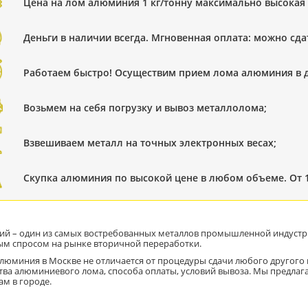
Цена на лом алюминия 1 кг/тонну максимально высокая
Деньги в наличии всегда. Мгновенная оплата: можно сда
Работаем быстро! Осуществим прием лома алюминия в д
Возьмем на себя погрузку и вывоз металлолома;
Взвешиваем металл на точных электронных весах;
Скупка алюминия по высокой цене в любом объеме. От 1 
й – один из самых востребованных металлов промышленной индустрии
м спросом на рынке вторичной переработки.
люминия в Москве не отличается от процедуры сдачи любого другого м
тва алюминиевого лома, способа оплаты, условий вывоза. Мы предла
ам в городе.