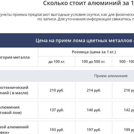
Сколько стоит алюминий за 1
ункты приема предлагают выгодные условия скупки, как для физически
по записи. Для уточнения информации свяжитесь 
Цена на прием лома цветных металлов 
Розница (цена за 1 кг.)
егория металла
до 100 кг.
100 до 500 кг.
500 - 100
Прием алюминия
ротехнический
210 руб.
214 руб.
216 р
ний ( в масле)
алюминия
137 руб.
140 руб.
142 р
ртовой лом)
вой алюминий
193 руб.
197 руб.
199 р
вка»