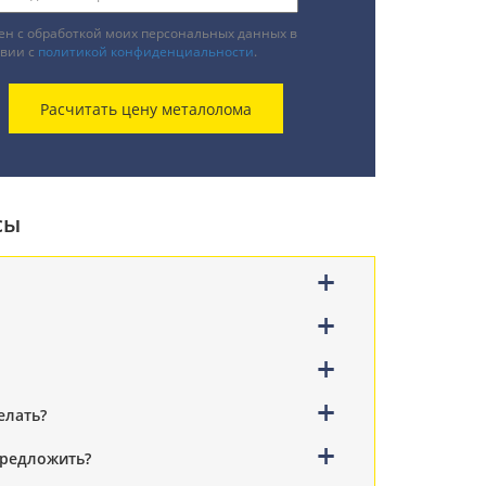
ен с обработкой моих персональных данных в
твии с
политикой конфиденциальности
.
сы
елать?
предложить?