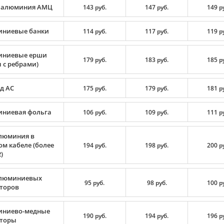
 алюминия АМЦ
143 руб.
147 руб.
149 р
ниевые банки
114 руб.
117 руб.
119 р
ниевые ерши
179 руб.
183 руб.
185 р
 с ребрами)
д АС
175 руб.
179 руб.
181 р
ниевая фольга
106 руб.
109 руб.
111 р
люминия в
ом кабеле (более
194 руб.
198 руб.
200 р
)
люминиевых
95 руб.
98 руб.
100 р
торов
ниево-медные
190 руб.
194 руб.
196 р
торы