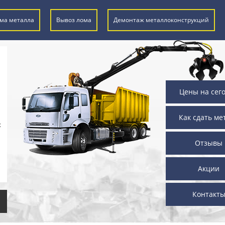
ма металла
Вывоз лома
Демонтаж металлоконструкций
Цены на сег
Как сдать ме
х
Отзывы
Акции
Контакт