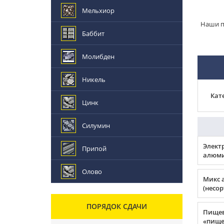
Мельхиор
Наши п
Баббит
Молибден
Никель
Кат
Цинк
Силумин
Элект
Припой
алюми
Олово
Микс 
(несо
ПОРЯДОК СДАЧИ
Пище
«пище