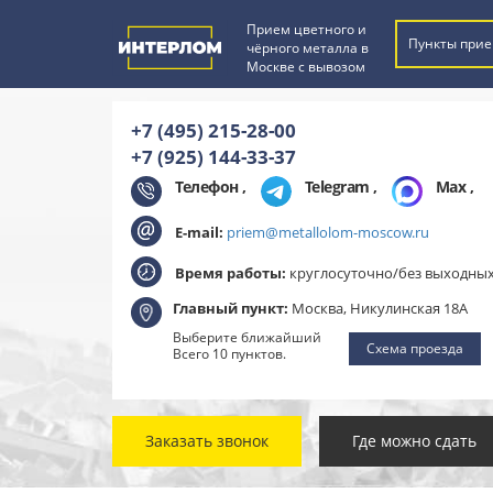
Прием цветного и
Пункты прие
чёрного металла в
Москве с вывозом
+7 (495) 215-28-00
+7 (925) 144-33-37
Телефон ,
Telegram
,
Max
,
E-mail:
priem@metallolom-moscow.ru
Время работы:
круглосуточно/без выходны
Главный пункт:
Москва, Никулинская 18А
Выберите ближайший
Схема проезда
Всего 10 пунктов.
Заказать звонок
Где можно сдать