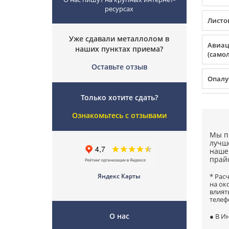
ресурсах
Листо
Уже сдавали металлолом в
Авиа
наших пунктах приема?
(само
Оставьте отзыв
Опалу
Только хотите сдать?
Ознакомьтесь с отзывами
Мы п
лучше
наше
прайс
Яндекс Карты
* Рас
на ок
влият
телеф
О нас
● В И