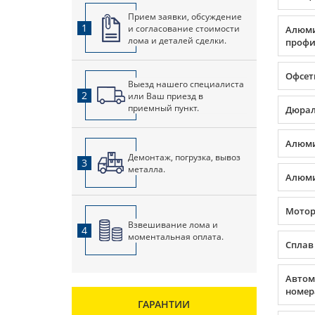
Прием заявки, обсуждение
1
и согласование стоимости
Алюм
лома и деталей сделки.
профил
Офсет
Выезд нашего специалиста
2
или Ваш приезд в
приемный пункт.
Дюра
Алюми
Демонтаж, погрузка, вывоз
3
металла.
Алюми
Мото
Взвешивание лома и
4
моментальная оплата.
Сплав
Автом
номер
ГАРАНТИИ