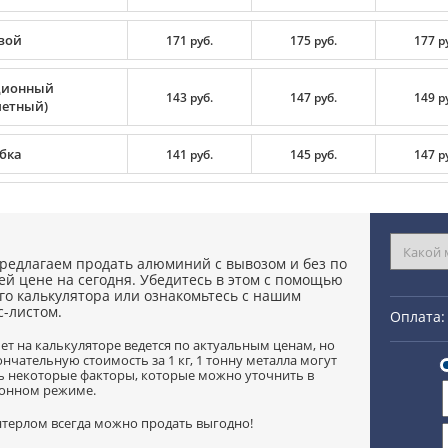
вой
171 руб.
175 руб.
177 р
ционный
143 руб.
147 руб.
149 р
летный)
бка
141 руб.
145 руб.
147 р
редлагаем продать алюминий с вывозом и без по
й цене на сегодня. Убедитесь в этом с помощью
го калькулятора или ознакомьтесь с нашим
-листом.
Оплата:
чет на калькуляторе ведется по актуальным ценам, но
ончательную стоимость за 1 кг, 1 тонну металла могут
ь некоторые факторы, которые можно уточнить в
онном режиме.
нтерлом всегда можно продать выгодно!