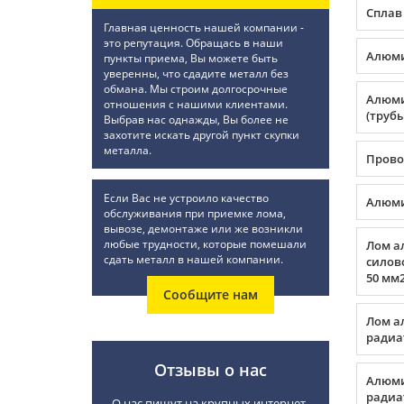
Сплав
Главная ценность нашей компании -
это репутация. Обращась в наши
Алюми
пункты приема, Вы можете быть
уверенны, что сдадите металл без
обмана. Мы строим долгосрочные
Алюми
отношения с нашими клиентами.
(трубы
Выбрав нас однажды, Вы более не
захотите искать другой пункт скупки
металла.
Прово
Если Вас не устроило качество
Алюми
обслуживания при приемке лома,
вывозе, демонтаже или же возникли
любые трудности, которые помешали
Лом а
сдать металл в нашей компании.
силов
50 мм2
Сообщите нам
Лом а
радиа
Отзывы о нас
Алюми
радиа
О нас пишут на крупных интернет-