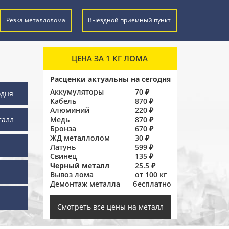
Резка металлолома
Выездной приемный пункт
ЦЕНА ЗА 1 КГ ЛОМА
Расценки актуальны на сегодня
Аккумуляторы
70 ₽
одня
Кабель
870 ₽
Алюминий
220 ₽
талл
Медь
870 ₽
Бронза
670 ₽
ЖД металлолом
30 ₽
Латунь
599 ₽
Свинец
135 ₽
Черный металл
25.5 ₽
Вывоз лома
от 100 кг
Демонтаж металла
бесплатно
ы
Смотреть все цены на металл