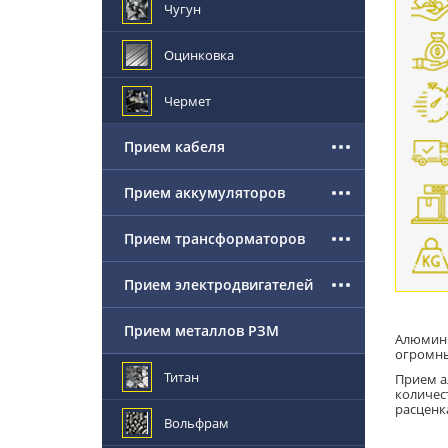
Чугун
Оцинковка
Чермет
Прием кабеля
Прием аккумуляторов
Прием трансформаторов
Прием электродвигателей
Прием металлов РЗМ
Алюмини
огромны
Титан
Прием а
количес
расценк
Вольфрам