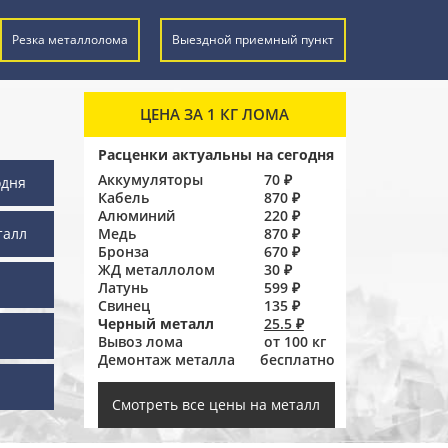
Резка металлолома
Выездной приемный пункт
ЦЕНА ЗА 1 КГ ЛОМА
Расценки актуальны на сегодня
Аккумуляторы
70 ₽
одня
Кабель
870 ₽
Алюминий
220 ₽
талл
Медь
870 ₽
Бронза
670 ₽
ЖД металлолом
30 ₽
Латунь
599 ₽
Свинец
135 ₽
Черный металл
25.5 ₽
Вывоз лома
от 100 кг
Демонтаж металла
бесплатно
ы
Смотреть все цены на металл