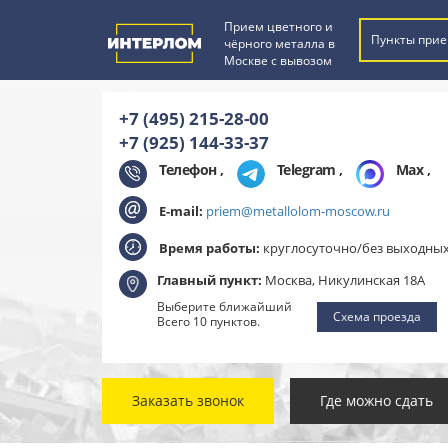
Прием цветного и
Пункты прие
чёрного металла в
Москве с вывозом
+7 (495) 215-28-00
+7 (925) 144-33-37
Телефон ,
Telegram
,
Max
,
E-mail:
priem@metallolom-moscow.ru
Время работы:
круглосуточно/без выходны
Главный пункт:
Москва, Никулинская 18А
Выберите ближайший
Схема проезда
Всего 10 пунктов.
Заказать звонок
Где можно сдать