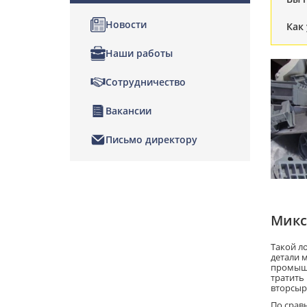
Новости
Как
Наши работы
Сотрудничество
Вакансии
Письмо директору
Микс
Такой л
детали 
промышл
тратить
вторсыр
По срав