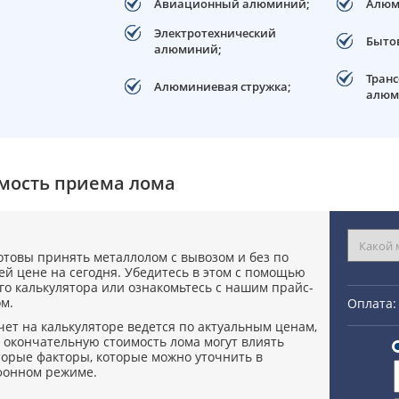
Авиационный алюминий;
Алюм
Электротехнический
Быто
алюминий;
Тран
Алюминиевая стружка;
алюм
мость приема лома
отовы принять металлолом с вывозом и без по
й цене на сегодня. Убедитесь в этом с помощью
о калькулятора или ознакомьтесь с нашим прайс-
м.
Оплата:
чет на калькуляторе ведется по актуальным ценам,
 окончательную стоимость лома могут влиять
торые факторы, которые можно уточнить в
фонном режиме.