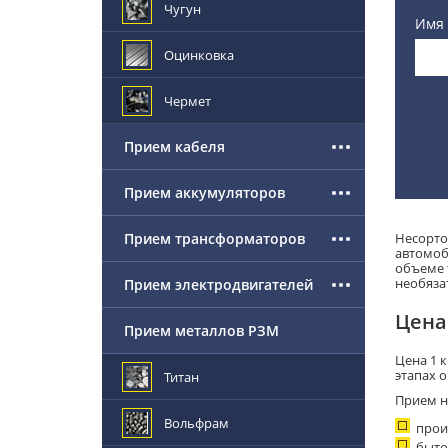
Чугун
Имя
Оцинковка
Чермет
Прием кабеля
Прием аккумуляторов
Прием трансформаторов
Несорто
автомоб
объеме 
необяза
Прием электродвигателей
Цена
Прием металлов РЗМ
Цена 1 
этапах 
Титан
Прием н
Вольфрам
прои
быто