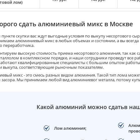
ртовой лом)
дорого сдать алюминиевый микс в Москве
 пункте скупки вас ждут выгодные условия по выкупу несортового сыр
имаем алюминиевый микс в любых объемах и состоянии, а вы всегда 
о переработчика.
нтируем высокую стоимость приема несортового алюминия, так как с
еталлолом в комплексном порядке, и наши сотрудники проведут все ра
работают квалифицированные специалисты с большим опытом работы,
и выкупа, соответствующие рыночным показателям.
евый микс - это смесь разных видом алюминия. Такой тип лома может 
 засора. Мы принимаем любой вид алюминиевог металла, потому купи
Какой алюминий можно сдатьв наш
Алюм
Лом алюминия;
прово