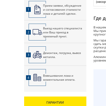
(несо
Прием заявки, обсуждение
1
и согласование стоимости
лома и деталей сделки.
Где 
В нашем
Выезд нашего специалиста
Мы прин
2
или Ваш приезд в
крупног
приемный пункт.
Мы гара
сдать м
скупки 
расценк
Демонтаж, погрузка, вывоз
3
Алюмини
металла.
уровнем
Взвешивание лома и
4
моментальная оплата.
ГАРАНТИИ