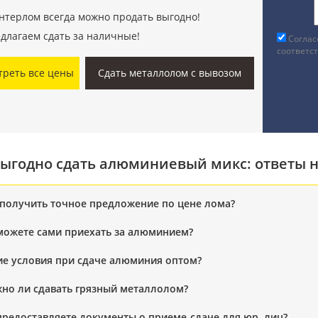
нтерлом всегда можно продать выгодно!
длагаем сдать за наличные!
Соглас
соответс
треть все цены
Сдать металлолом с вывозом
выгодно сдать алюминиевый микс: ответы 
 получить точное предложение по цене лома?
можете сами приехать за алюминием?
ие условия при сдаче алюминия оптом?
но ли сдавать грязный металлолом?
предоставляете документы о приеме-сдаче для юр. лиц?