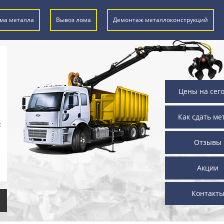
ма металла
Вывоз лома
Демонтаж металлоконструкций
Цены на сег
Как сдать ме
х
Отзывы
Акции
Контакт