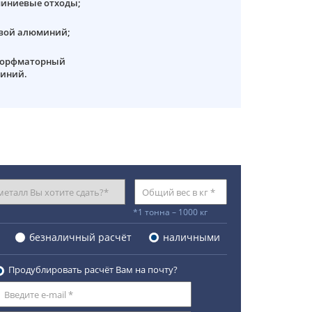
иниевые отходы;
вой алюминий;
сорфматорный
иний.
*1 тонна – 1000 кг
безналичный расчёт
наличными
Продублировать расчёт Вам на почту?