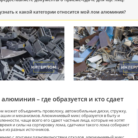
 узнать к какой категории относится мой лом алюминия?
 алюминия – где образуется и кто сдает
ом может объединять проволоку, автомобильные диски, стружку,
машин и механизмов. Алюминиевый микс образуется в быту и
енности, чаще всего его сдают частные лица, которые не хотят
 время и силы на сортировку лома, сдатчики такого лома собирают
ье из разных источников.
нению с другими разновидностями отходов, алюминиевый микс