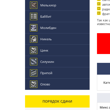
авто
Мельхиор
ради
фраг
Баббит
Так как 
известн
Молибден
Никель
Цинк
Силумин
Припой
Кат
Олово
ПОРЯДОК СДАЧИ
Микс 