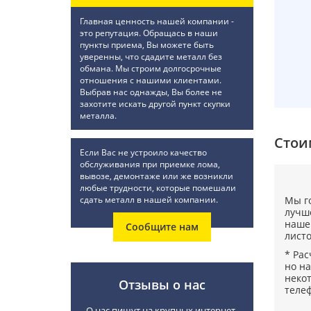
Главная ценность нашей компании -
это репутация. Обращась в наши
пункты приема, Вы можете быть
уверенны, что сдадите металл без
обмана. Мы строим долгосрочные
отношения с нашими клиентами.
Выбрав нас однажды, Вы более не
захотите искать другой пункт скупки
металла.
Cтои
Если Вас не устроило качество
обслуживания при приемке лома,
вывозе, демонтаже или же возникли
любые трудности, которые помешали
сдать металл в нашей компании.
Мы г
лучше
нашег
Сообщите нам
листо
* Рас
но на
неко
Отзывы о нас
теле
О нас пишут на крупных интернет-