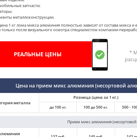
мобильные запчасти;
аторы;
менты металлоконструкции.
цена 1 кг лома микса алюминия полностью зависит от состава микса и 
а только после визуального осмотра специалистом компании-перерабо
* 
РЕАЛЬНЫЕ ЦЕНЫ
расц
Цена на прием микс алюминия (несортовой алю
Розница (цена за 1 кг.)
егория металла
до 100 кг.
100 до 500 кг.
500 - 100
Прием микс алюминия (несортовой
алюминия
137 руб.
140 руб.
142 р