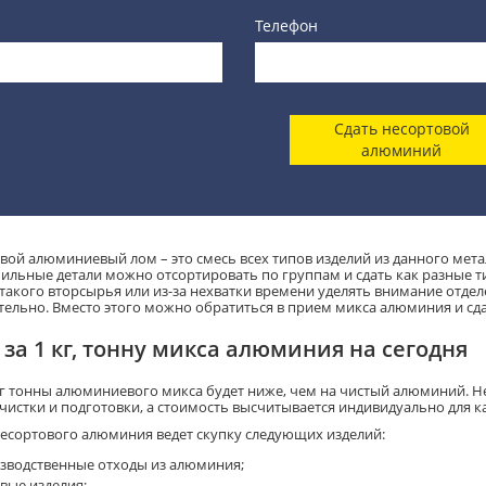
Телефон
Сдать несортовой
алюминий
вой алюминиевый лом – это смесь всех типов изделий из данного метал
ильные детали можно отсортировать по группам и сдать как разные
такого вторсырья или из-за нехватки времени уделять внимание отде
тельно. Вместо этого можно обратиться в прием микса алюминия и сда
 за 1 кг, тонну микса алюминия на сегодня
кг тонны алюминиевого микса будет ниже, чем на чистый алюминий. 
очистки и подготовки, а стоимость высчитывается индивидуально для к
есортового алюминия ведет скупку следующих изделий:
зводственные отходы из алюминия;
вые изделия;