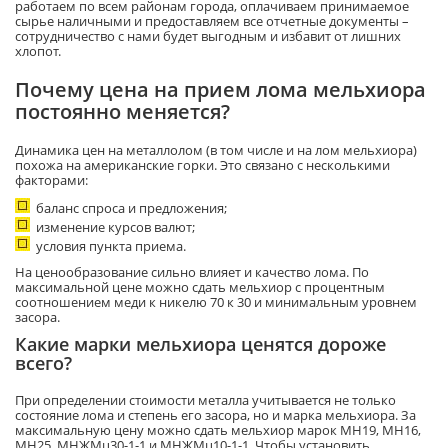
работаем по всем районам города, оплачиваем принимаемое
сырье наличными и предоставляем все отчетные документы –
сотрудничество с нами будет выгодным и избавит от лишних
хлопот.
Почему цена на прием лома мельхиора
постоянно меняется?
Динамика цен на металлолом (в том числе и на лом мельхиора)
похожа на американские горки. Это связано с несколькими
факторами:
баланс спроса и предложения;
изменение курсов валют;
условия пункта приема.
На ценообразование сильно влияет и качество лома. По
максимальной цене можно сдать мельхиор с процентным
соотношением меди к никелю 70 к 30 и минимальным уровнем
засора.
Какие марки мельхиора ценятся дороже
всего?
При определении стоимости металла учитывается не только
состояние лома и степень его засора, но и марка мельхиора. За
максимальную цену можно сдать мельхиор марок МН19, МН16,
МН25, МНЖМц30-1-1 и МНЖМц10-1-1. Чтобы установить