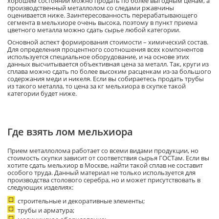
хорошем состоянии можно продать по более выгодным ценам, а
производственный металлолом со следами ржавчины
оценивается ниже. Заинтересованность перерабатывающего
сегмента в мельхиоре очень высока, поэтому в пункт приема
цветного металла можно сдать сырье любой категории.
Основной аспект формирования стоимости – химический состав.
Для определения процентного соотношения всех компонентов
используется специальное оборудование, и на основе этих
данных высчитывается объективная цена за металл. Так, круги из
сплава можно сдать по более высоким расценкам из-за большого
содержания меди и никеля. Если вы собираетесь продать трубы
из такого металла, то цена за кг мельхиора в скупке такой
категории будет ниже.
Где взять лом мельхиора
Прием металлолома работает со всеми видами продукции, но
стоимость скупки зависит от соответствия сырья ГОСТам. Если вы
хотите сдать мельхиор в Москве, найти такой сплав не составит
особого труда. Данный материал не только используется для
производства столового серебра, но и может присутствовать в
следующих изделиях:
строительные и декоративные элементы;
трубы и арматура;