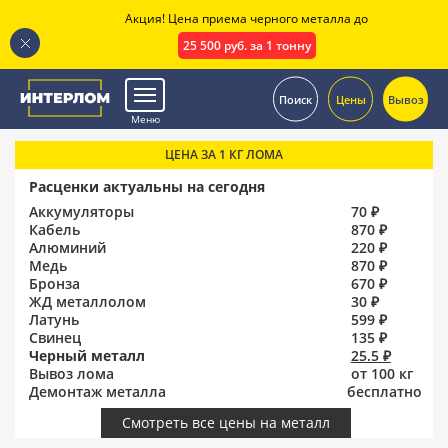
Акция! Цена приема черного металла до
25 500 руб. за 1 тонну
.
Поиск
Цены
Вывоз
Меню
ЦЕНА ЗА 1 КГ ЛОМА
Расценки актуальны на сегодня
Аккумуляторы
70 ₽
Кабель
870 ₽
Алюминий
220 ₽
Медь
870 ₽
Бронза
670 ₽
ЖД металлолом
30 ₽
Латунь
599 ₽
Свинец
135 ₽
Черный металл
25.5 ₽
Вывоз лома
от 100 кг
Демонтаж металла
бесплатно
Смотреть все цены на металл