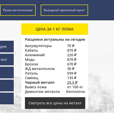
Резка металлолома
Выездной приемный пункт
ЦЕНА ЗА 1 КГ ЛОМА
Расценки актуальны на сегодня
Аккумуляторы
70 ₽
одня
Кабель
870 ₽
Алюминий
220 ₽
талл
Медь
870 ₽
Бронза
670 ₽
ЖД металлолом
30 ₽
Латунь
599 ₽
Свинец
135 ₽
Черный металл
25.5 ₽
Вывоз лома
от 100 кг
Демонтаж металла
бесплатно
ы
Смотреть все цены на металл