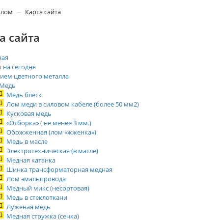
олом
Карта сайта
а сайта
ная
 на сегодня
ием цветного металла
Медь
Медь блеск
Лом меди в силовом кабеле (более 50 мм2)
Кусковая медь
«Отборка» ( не менее 3 мм.)
Обожженная (лом «жженка»)
Медь в масле
Электротехническая (в масле)
Медная катанка
Шинка трансформаторная медная
Лом эмальпровода
Медный микс (несортовая)
Медь в стеклоткани
Луженая медь
Медная стружка (сечка)