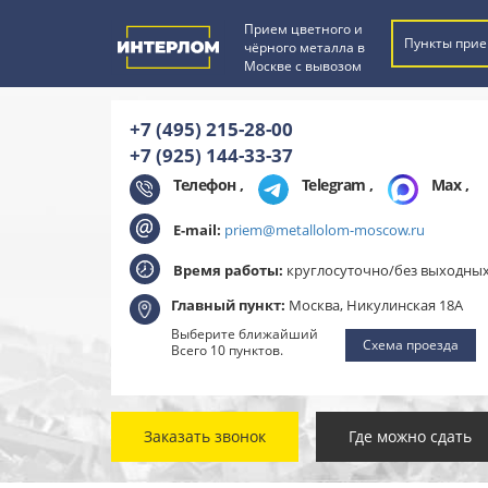
Прием цветного и
Пункты прие
чёрного металла в
Москве с вывозом
+7 (495) 215-28-00
+7 (925) 144-33-37
Телефон ,
Telegram
,
Max
,
E-mail:
priem@metallolom-moscow.ru
Время работы:
круглосуточно/без выходны
Главный пункт:
Москва, Никулинская 18А
Выберите ближайший
Схема проезда
Всего 10 пунктов.
Заказать звонок
Где можно сдать