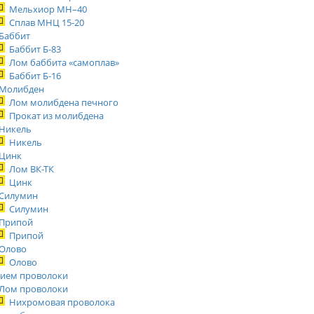
Мельхиор МН–40
Сплав МНЦ 15-20
Баббит
Баббит Б-83
Лом баббита «самоплав»
Баббит Б-16
Молибден
Лом молибдена печного
Прокат из молибдена
Никель
Никель
Цинк
Лом ВК-ТК
Цинк
Силумин
Силумин
Припой
Припой
Олово
Олово
ием проволоки
Лом проволоки
Нихромовая проволока