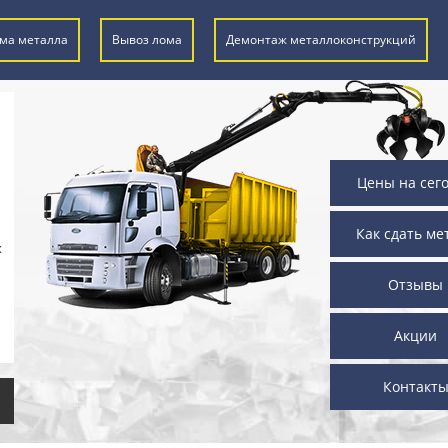
ма металла
Вывоз лома
Демонтаж металлоконструкций
Цены на сег
Как сдать ме
х
Отзывы
Акции
Контакт