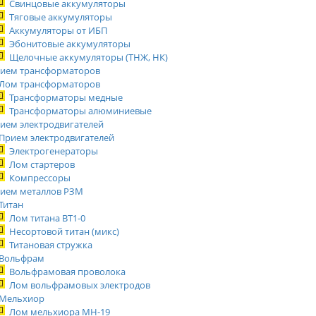
Свинцовые аккумуляторы
Тяговые аккумуляторы
Аккумуляторы от ИБП
Эбонитовые аккумуляторы
Щелочные аккумуляторы (ТНЖ, НК)
ием трансформаторов
Лом трансформаторов
Трансформаторы медные
Трансформаторы алюминиевые
ием электродвигателей
Прием электродвигателей
Электрогенераторы
Лом стартеров
Компрессоры
ием металлов РЗМ
Титан
Лом титана ВТ1-0
Несортовой титан (микс)
Титановая стружка
Вольфрам
Вольфрамовая проволока
Лом вольфрамовых электродов
Мельхиор
Лом мельхиора МН-19