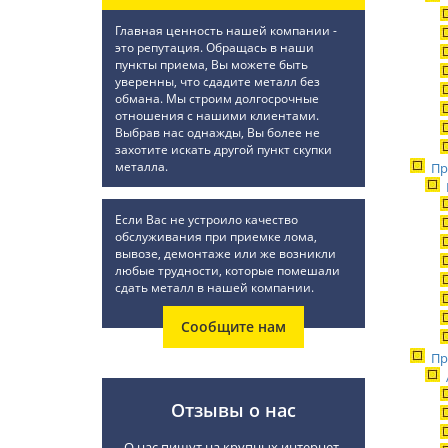
Главная ценность нашей компании -
это репутация. Обращась в наши
пункты приема, Вы можете быть
уверенны, что сдадите металл без
обмана. Мы строим долгосрочные
отношения с нашими клиентами.
Выбрав нас однажды, Вы более не
захотите искать другой пункт скупки
металла.
Пр
Если Вас не устроило качество
обслуживания при приемке лома,
вывозе, демонтаже или же возникли
любые трудности, которые помешали
сдать металл в нашей компании.
Сообщите нам
Пр
Отзывы о нас
О нас пишут на крупных интернет-