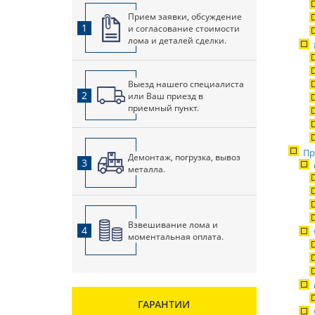
Прием заявки, обсуждение
1
и согласование стоимости
лома и деталей сделки.
Выезд нашего специалиста
2
или Ваш приезд в
приемный пункт.
Пр
Демонтаж, погрузка, вывоз
3
металла.
Взвешивание лома и
4
моментальная оплата.
ГАРАНТИИ