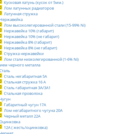
Кусковая латунь (кусок от 5мм.)
Лом латунных радиаторов
Латунная стружка
Нержавейка
Лом высоколегированной стали (15-99% Ni)
Нержавейка 10% (габарит)
Нержавейка 10% (не габарит)
Нержавейка 8% (габарит)
Нержавейка 8% (не габарит)
Стружка нержавейки
Лом стали низколегированной (1-6% Ni)
ием черного металла
Сталь
Сталь негабаритная 5А
Стальная стружка 16 А
Сталь габаритная 3А/3А1
Стальная проволока
Чугун
Габаритный чугун 17А
Лом негабаритного чугуна 20А
Черный металл 22А
Оцинковка
12А ( жесть/оцинковка)
Чермет