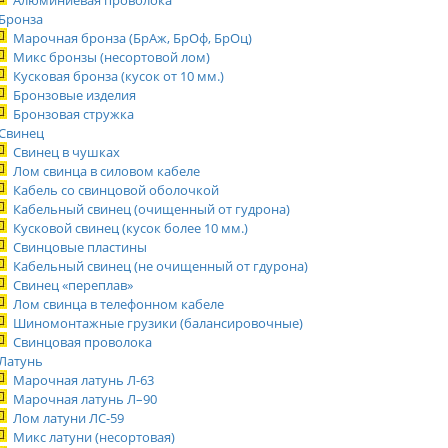
Алюминиевая проволока
Бронза
Марочная бронза (БрАж, БрОф, БрОц)
Микс бронзы (несортовой лом)
Кусковая бронза (кусок от 10 мм.)
Бронзовые изделия
Бронзовая стружка
Свинец
Свинец в чушках
Лом свинца в силовом кабеле
Кабель со свинцовой оболочкой
Кабельный свинец (очищенный от гудрона)
Кусковой свинец (кусок более 10 мм.)
Свинцовые пластины
Кабельный свинец (не очищенный от гдурона)
Свинец «переплав»
Лом свинца в телефонном кабеле
Шиномонтажные грузики (балансировочные)
Свинцовая проволока
Латунь
Марочная латунь Л-63
Марочная латунь Л–90
Лом латуни ЛС-59
Микс латуни (несортовая)