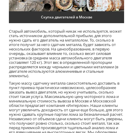
Скупка двигателей в Москве
Старый автомобиль, который никак не используется, может
стать источником дополнительной прибыли, для этого
нужно сдать его двигатель на металлолом. То, сколько в
итоге получит за него сдатчик металла, будет зависеть от
нескольких факторов. На ценообразование, в первую
очередь, оказывает влияние то, сколько весит силовая
установка (в среднем масса автомобильного двигателя
составляет 120 кг). Этот вес в определенной пропорции
распределяется между черными и цветными металлами (в
двигателе используются алюминиевые и стальные
элементы).
Такую массу сдатчику металла самостоятельно доставить в
пункт приема практически невозможно, целесообразнее
заказать вывоз двигателя, но нужно учитывать, сколько
стоит такая услуга. Максимальную цену моторного лома и
минимальную стоимость вывоза в Москве и Московской
области предлагает компания «Интерлом». Наши клиенты
могут увеличить доходность от сдачи еще больше, для этого
нужно сдавать крупные партии лома за безналичный расчет.
Независимо от объемов сдачи клиенты могут быть уверены,
что получают ровно столько, сколько стоит металл, так как
перед приемкой производится тщательный анализ лома и
его взвешивание на высокоточных весах. Мы оформляем