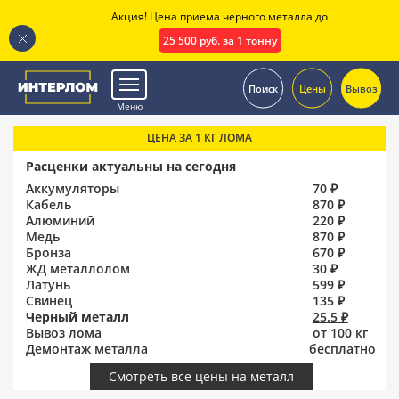
Акция! Цена приема черного металла до
25 500 руб. за 1 тонну
.
Поиск
Цены
Вывоз
Меню
ЦЕНА ЗА 1 КГ ЛОМА
Расценки актуальны на сегодня
Аккумуляторы
70 ₽
Кабель
870 ₽
Алюминий
220 ₽
Медь
870 ₽
Бронза
670 ₽
ЖД металлолом
30 ₽
Латунь
599 ₽
Свинец
135 ₽
Черный металл
25.5 ₽
Вывоз лома
от 100 кг
Демонтаж металла
бесплатно
Смотреть все цены на металл