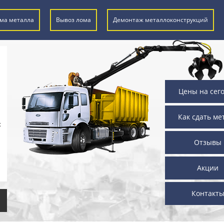
ма металла
Вывоз лома
Демонтаж металлоконструкций
Цены на сег
Как сдать ме
х
Отзывы
Акции
Контакт