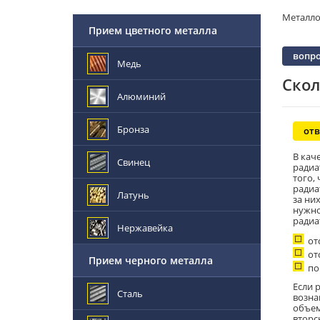
Металл
Прием цветного металла
вопро
Медь
Скол
Алюминий
Бронза
отв
В кач
Свинец
радиа
того,
радиа
Латунь
за ни
нужно
радиа
Нержавейка
от
от
Прием черного металла
по
Если 
Сталь
возна
объем
вторс