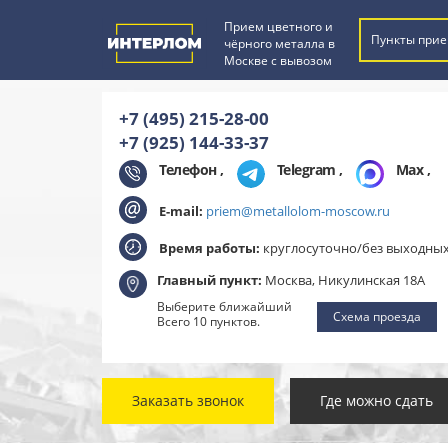
Прием цветного и
Пункты прие
чёрного металла в
Москве с вывозом
+7 (495) 215-28-00
+7 (925) 144-33-37
Телефон ,
Telegram
,
Max
,
E-mail:
priem@metallolom-moscow.ru
Время работы:
круглосуточно/без выходны
Главный пункт:
Москва, Никулинская 18А
Выберите ближайший
Схема проезда
Всего 10 пунктов.
Заказать звонок
Где можно сдать