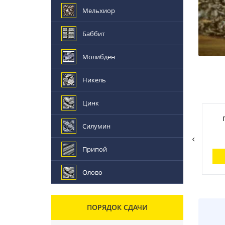
Мельхиор
Баббит
Молибден
Никель
Цинк
Сколько стоит рельса,
Сколько стоит
Силумин
если сдать на
радиатор, если сдать
металлолом?
на металлолом?
Припой
Узнать ответ
Узнать ответ
Олово
ПОРЯДОК СДАЧИ