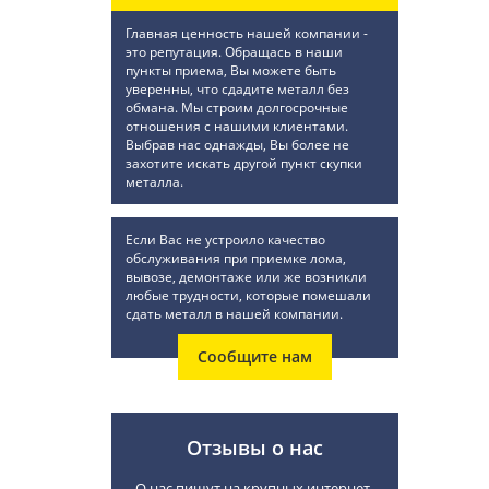
Главная ценность нашей компании -
это репутация. Обращась в наши
пункты приема, Вы можете быть
уверенны, что сдадите металл без
обмана. Мы строим долгосрочные
отношения с нашими клиентами.
Выбрав нас однажды, Вы более не
захотите искать другой пункт скупки
металла.
Если Вас не устроило качество
обслуживания при приемке лома,
вывозе, демонтаже или же возникли
любые трудности, которые помешали
сдать металл в нашей компании.
Сообщите нам
Отзывы о нас
О нас пишут на крупных интернет-