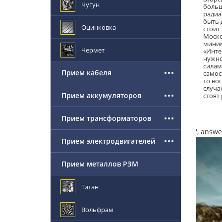
Чугун
больш
радиа
быть 
Оцинковка
стоит
Моско
миним
Чермет
«Инте
нужно
силам
Прием кабеля
самос
то во
случа
Прием аккумуляторов
стоят
Прием трансформаторов
', answe
Прием электродвигателей
Прием металлов РЗМ
Титан
Вольфрам