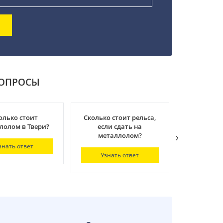
ВОПРОСЫ
олько стоит
Сколько стоит рельса,
Сколь
лолом в Твери?
если сдать на
радиатор,
металлолом?
на мет
знать ответ
Узнать ответ
Узнат