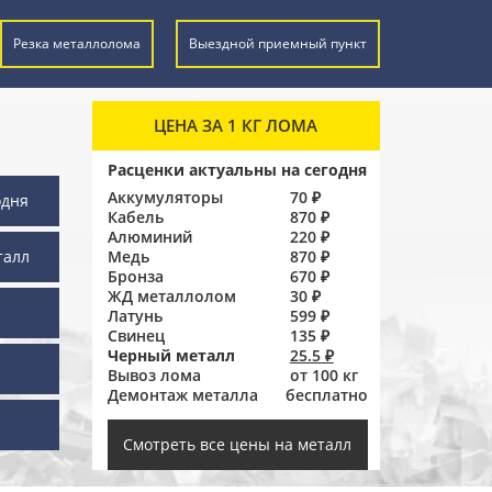
Резка металлолома
Выездной приемный пункт
ЦЕНА ЗА 1 КГ ЛОМА
Расценки актуальны на сегодня
Аккумуляторы
70 ₽
одня
Кабель
870 ₽
Алюминий
220 ₽
талл
Медь
870 ₽
Бронза
670 ₽
ЖД металлолом
30 ₽
Латунь
599 ₽
Свинец
135 ₽
Черный металл
25.5 ₽
Вывоз лома
от 100 кг
Демонтаж металла
бесплатно
ы
Смотреть все цены на металл