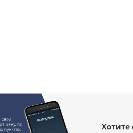
 свои
Хотите
т цену, по
х пунктах.