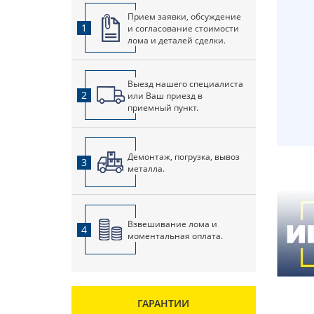
Прием заявки, обсуждение
1
и согласование стоимости
лома и деталей сделки.
Выезд нашего специалиста
2
или Ваш приезд в
приемный пункт.
Демонтаж, погрузка, вывоз
3
металла.
Взвешивание лома и
4
моментальная оплата.
ГАРАНТИИ