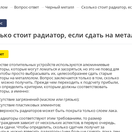
олом
Вопрос-ответ
Черный металл
Сколько стоит радиатор, е
с
ько стоит радиатор, если сдать на мет
ет
естве отопительных устройств используются алюминиевые
торы, которые могут ломаться и засоряться, но это не повод для
 чтобы просто выбрасывать их, целесообразнее сдать старые
торы на металлолом. Вопрос заключается только в том, сколько
х можно получить. Прежде чем переходить к подсчету прибыли,
 определить критерии, которым должны соответствовать
торы, а именно:
сутствие загрязнений (маслом или грязью);
сутствие пластиковых элементов;
верхность радиаторов может быть покрыта только слоем лака.
радиаторы соответствуют этим требованиям, то размер
граждения зависит от нескольких аспектов, в первую очередь,
а сдачи. Чтобы определить, сколько сдатчик получит за
ырье, нужно взвесить радиаторы (чем больше сдавать лома, тем