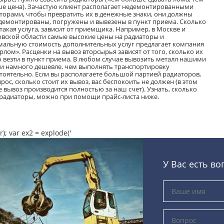
е цена). Зачастую клиент располагает недемонтированными
торами, чтобы превратить их в денежные знаки, они должны
демонтированы, погружены и вывезены в пункт приема. Сколько
 такая услуга, зависит от приемщика. Например, в Москве и
вской области самые высокие цены на радиаторы и
альную стоимость дополнительных услуг предлагает компания
рлом». Расценки на вывоз вторсырья зависят от того, сколько их
 везти в пункт приема. В любом случае вывозить металл нашими
и намного дешевле, чем выполнять транспортировку
тоятельно. Если вы располагаете большой партией радиаторов,
прос, сколько стоит их вывоз, вас беспокоить не должен (в этом
е вывоз производится полностью за наш счет). Узнать, сколько
 радиаторы, можно при помощи прайс-листа ниже.
r); var ex2 = explode('
У Вас есть во