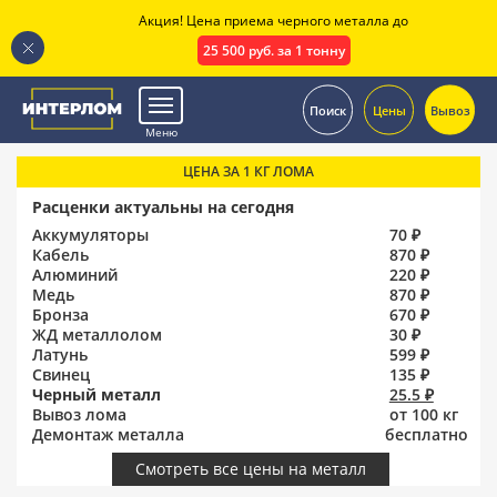
Акция! Цена приема черного металла до
25 500 руб. за 1 тонну
.
Поиск
Цены
Вывоз
Меню
ЦЕНА ЗА 1 КГ ЛОМА
Расценки актуальны на сегодня
Аккумуляторы
70 ₽
Кабель
870 ₽
Алюминий
220 ₽
Медь
870 ₽
Бронза
670 ₽
ЖД металлолом
30 ₽
Латунь
599 ₽
Свинец
135 ₽
Черный металл
25.5 ₽
Вывоз лома
от 100 кг
Демонтаж металла
бесплатно
Смотреть все цены на металл