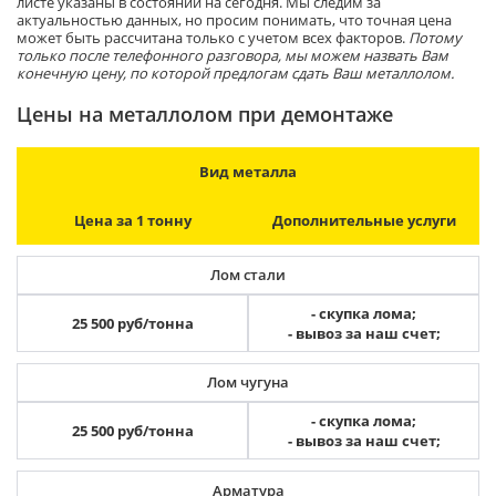
листе указаны в состоянии на сегодня. Мы следим за
актуальностью данных, но просим понимать, что точная цена
может быть рассчитана только с учетом всех факторов.
Потому
только после телефонного разговора, мы можем назвать Вам
конечную цену, по которой предлогам сдать Ваш металлолом.
Цены на металлолом при демонтаже
Вид металла
Цена за 1 тонну
Дополнительные услуги
Лом стали
- скупка лома;
25 500 руб/тонна
- вывоз за наш счет;
Лом чугуна
- скупка лома;
25 500 руб/тонна
- вывоз за наш счет;
Арматура