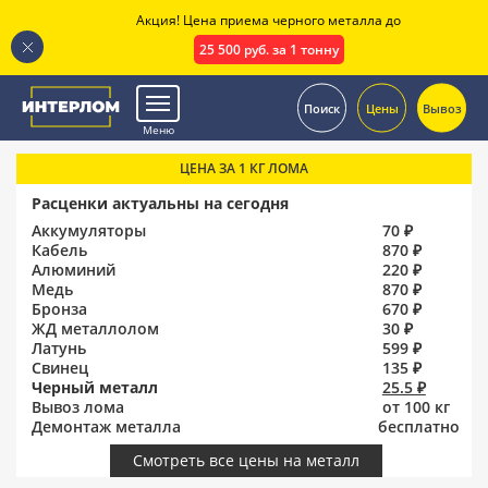
Акция! Цена приема черного металла до
25 500 руб. за 1 тонну
.
Поиск
Цены
Вывоз
Меню
ЦЕНА ЗА 1 КГ ЛОМА
Расценки актуальны на сегодня
Аккумуляторы
70 ₽
Кабель
870 ₽
Алюминий
220 ₽
Медь
870 ₽
Бронза
670 ₽
ЖД металлолом
30 ₽
Латунь
599 ₽
Свинец
135 ₽
Черный металл
25.5 ₽
Вывоз лома
от 100 кг
Демонтаж металла
бесплатно
Смотреть все цены на металл