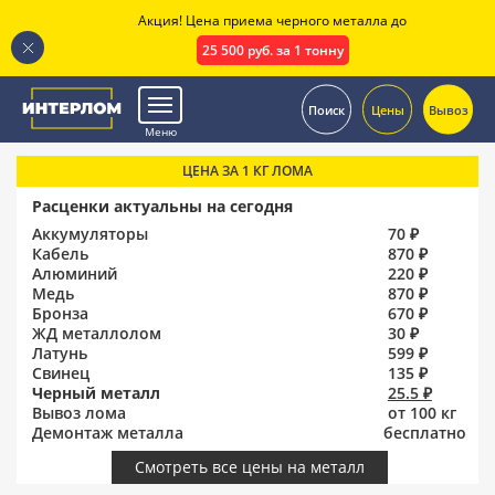
Акция! Цена приема черного металла до
25 500 руб. за 1 тонну
.
Поиск
Цены
Вывоз
Меню
ЦЕНА ЗА 1 КГ ЛОМА
Расценки актуальны на сегодня
Аккумуляторы
70 ₽
Кабель
870 ₽
Алюминий
220 ₽
Медь
870 ₽
Бронза
670 ₽
ЖД металлолом
30 ₽
Латунь
599 ₽
Свинец
135 ₽
Черный металл
25.5 ₽
Вывоз лома
от 100 кг
Демонтаж металла
бесплатно
Смотреть все цены на металл