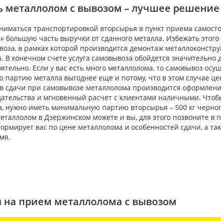
ь металлолом с вывозом – лучшее решение
аниматься транспортировкой вторсырья в пункт приема самосто
» большую часть выручки от сданного металла. Избежать этого 
оза, в рамках которой производится демонтаж металлоконструк
. В конечном счете услуга самовывоза обойдется значительно 
ятельно. Если у вас есть много металлолома, то самовывоз осу
 партию металла выгоднее еще и потому, что в этом случае це
в сдачи при самовывозе металлолома производится оформление
дательства и мгновенный расчет с клиентами наличными. Что
, нужно иметь минимальную партию вторсырья – 500 кг черного
еталлолом в Дзержинском можете и вы, для этого позвоните в 
рмирует вас по цене металлолома и особенностей сдачи, а та
мя.
 на прием металлолома с вывозом