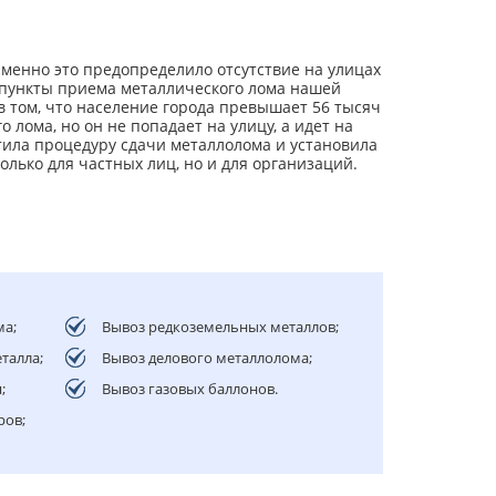
енно это предопределило отсутствие на улицах
 пункты приема металлического лома нашей
в том, что население города превышает 56 тысяч
 лома, но он не попадает на улицу, а идет на
тила процедуру сдачи металлолома и установила
лько для частных лиц, но и для организаций.
ма;
Вывоз редкоземельных металлов;
талла;
Вывоз делового металлолома;
;
Вывоз газовых баллонов.
ров;