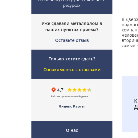
ресурсах
В Дзер
Уже сдавали металлолом в
подмос
наших пунктах приема?
компани
человек
вторич
Оставьте отзыв
самые в
Только хотите сдать?
Ознакомьтесь с отзывами
К
Д
Яндекс Карты
О нас