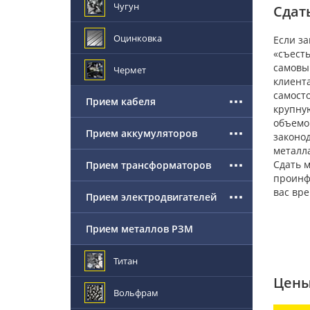
Чугун
Сдат
Оцинковка
Если з
«съесть
самовыв
Чермет
клиента
самосто
Прием кабеля
крупную
объемо
Прием аккумуляторов
законо
металла
Сдать м
Прием трансформаторов
проинфо
вас вре
Прием электродвигателей
Прием металлов РЗМ
Титан
Цены
Вольфрам