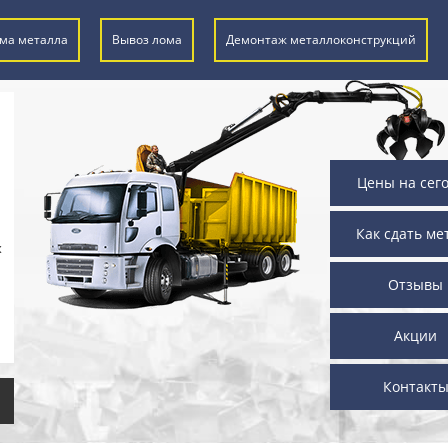
ма металла
Вывоз лома
Демонтаж металлоконструкций
Цены на сег
Как сдать ме
х
Отзывы
Акции
Контакт