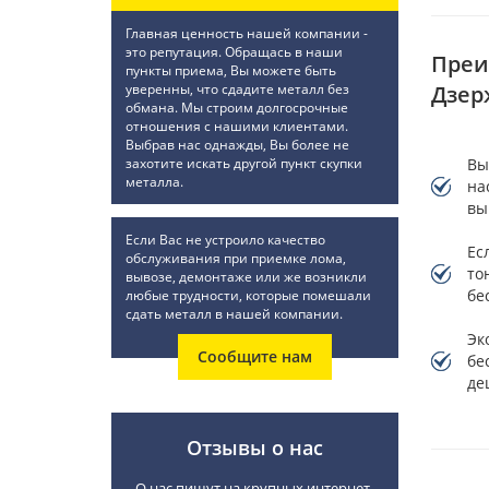
Главная ценность нашей компании -
это репутация. Обращась в наши
Преи
пункты приема, Вы можете быть
Дзер
уверенны, что сдадите металл без
обмана. Мы строим долгосрочные
отношения с нашими клиентами.
Выбрав нас однажды, Вы более не
Вы
захотите искать другой пункт скупки
металла.
на
вы
Если Вас не устроило качество
Ес
обслуживания при приемке лома,
то
вывозе, демонтаже или же возникли
бе
любые трудности, которые помешали
сдать металл в нашей компании.
Эк
Сообщите нам
бе
де
Отзывы о нас
О нас пишут на крупных интернет-