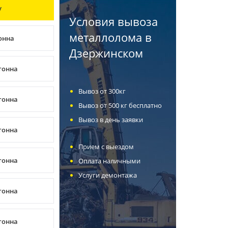
у
Условия вывоза
металлолома в
тонна
Дзержинском
/тонна
Вывоз от 300кг
/тонна
Вывоз от 500 кг бесплатно
Вывоз в день заявки
/тонна
Прием с выездом
/тонна
Оплата наличными
Услуги демонтажа
/тонна
/тонна