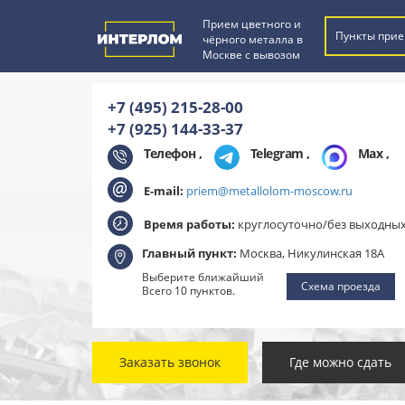
Прием цветного и
Пункты прие
чёрного металла в
Москве с вывозом
+7 (495) 215-28-00
+7 (925) 144-33-37
Телефон ,
Telegram
,
Max
,
E-mail:
priem@metallolom-moscow.ru
Время работы:
круглосуточно/без выходны
Главный пункт:
Москва, Никулинская 18А
Выберите ближайший
Схема проезда
Всего 10 пунктов.
Заказать звонок
Где можно сдать