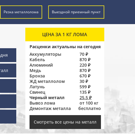
Резка металлолома
Выездной приемный пункт
ЦЕНА ЗА 1 КГ ЛОМА
Расценки актуальны на сегодня
Аккумуляторы
70 ₽
одня
Кабель
870 ₽
Алюминий
220 ₽
талл
Медь
870 ₽
Бронза
670 ₽
ЖД металлолом
30 ₽
Латунь
599 ₽
Свинец
135 ₽
Черный металл
25.5 ₽
Вывоз лома
от 100 кг
Демонтаж металла
бесплатно
ы
Смотреть все цены на металл