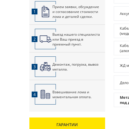
Прием заявки, обсуждение
1
и согласование стоимости
Акку
лома и деталей сделки.
Кабе
(мед
Выезд нашего специалиста
2
или Ваш приезд в
приемный пункт.
Кабе
(алю
Демонтаж, погрузка, вывоз
ЖД м
3
металла.
Дело
Взвешивание лома и
4
моментальная оплата.
Мет
под
ГАРАНТИИ