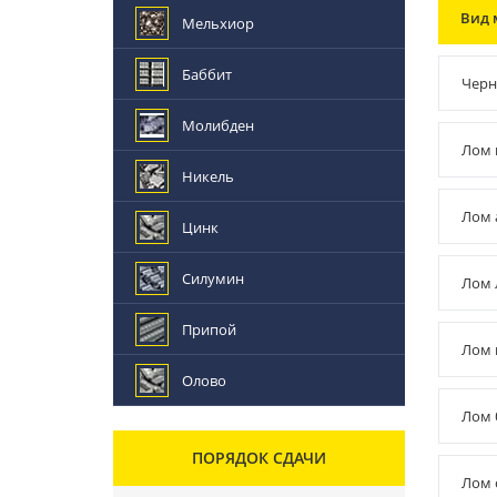
Вид 
Мельхиор
Баббит
Черн
Молибден
Лом 
Никель
Лом 
Цинк
Силумин
Лом 
Припой
Лом 
Олово
Лом 
ПОРЯДОК СДАЧИ
Лом 