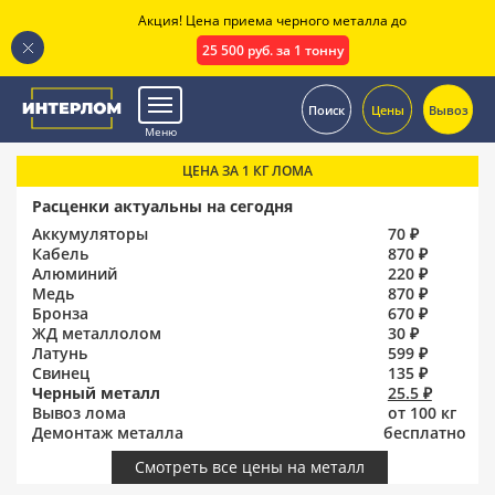
Акция! Цена приема черного металла до
25 500 руб. за 1 тонну
.
Поиск
Цены
Вывоз
Меню
ЦЕНА ЗА 1 КГ ЛОМА
Расценки актуальны на сегодня
Аккумуляторы
70 ₽
Кабель
870 ₽
Алюминий
220 ₽
Медь
870 ₽
Бронза
670 ₽
ЖД металлолом
30 ₽
Латунь
599 ₽
Свинец
135 ₽
Черный металл
25.5 ₽
Вывоз лома
от 100 кг
Демонтаж металла
бесплатно
Смотреть все цены на металл