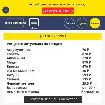
Акция! Цена приема черного металла до
25 500 руб. за 1 тонну
.
Поиск
Цены
Вывоз
Меню
ЦЕНА ЗА 1 КГ ЛОМА
Расценки актуальны на сегодня
Аккумуляторы
70 ₽
Кабель
870 ₽
Алюминий
220 ₽
Медь
870 ₽
Бронза
670 ₽
ЖД металлолом
30 ₽
Латунь
599 ₽
Свинец
135 ₽
Черный металл
25.5 ₽
Вывоз лома
от 100 кг
Демонтаж металла
бесплатно
Смотреть все цены на металл