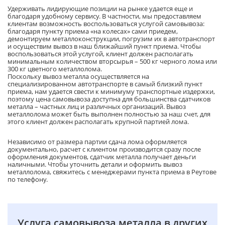
Удерживать лидирующие позиции на рынке удается еще и
благодаря удобному сервису. В частности, мы предоставляем
клиентам возможность воспользоваться услугой самовывоза:
благодаря пункту приема «на колесах» сами приедем,
демонтируем металлоконструкции, погрузим их в автотранспорт
и осуществим вывоз в наш ближайший пункт приема. Чтобы
воспользоваться этой услугой, клиент должен располагать
минимальным количеством вторсырья – 500 кг черного лома или
300 кг цветного металлолома.
Поскольку вывоз металла осуществляется на
специализированном автотранспорте в самый близкий пункт
приема, нам удается свести к минимуму транспортные издержки,
поэтому цена самовывоза доступна для большинства сдатчиков
металла – частных лиц и различных организаций. Вывоз
металлолома может быть выполнен полностью за наш счет, для
этого клиент должен располагать крупной партией лома.
Независимо от размера партии сдача лома оформляется
документально, расчет с клиентом производится сразу после
оформления документов, сдатчик металла получает деньги
наличными. Чтобы уточнить детали и оформить вывоз
металлолома, свяжитесь с менеджерами пункта приема в Реутове
по телефону.
Услуга самовывоза металла в других