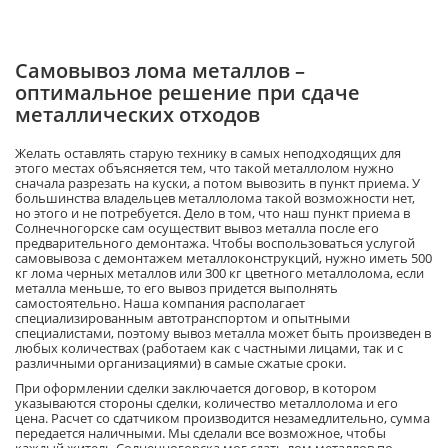
Самовывоз лома металлов –
оптимальное решение при сдаче
металлических отходов
Желать оставлять старую технику в самых неподходящих для
этого местах объясняется тем, что такой металлолом нужно
сначала разрезать на куски, а потом вывозить в пункт приема. У
большинства владельцев металлолома такой возможности нет,
но этого и не потребуется. Дело в том, что наш пункт приема в
Солнечногорске сам осуществит вывоз металла после его
предварительного демонтажа. Чтобы воспользоваться услугой
самовывоза с демонтажем металлоконструкций, нужно иметь 500
кг лома черных металлов или 300 кг цветного металлолома, если
металла меньше, то его вывоз придется выполнять
самостоятельно. Наша компания располагает
специализированным автотранспортом и опытными
специалистами, поэтому вывоз металла может быть произведен в
любых количествах (работаем как с частными лицами, так и с
различными организациями) в самые сжатые сроки.
При оформлении сделки заключается договор, в котором
указываются стороны сделки, количество металлолома и его
цена. Расчет со сдатчиком производится незамедлительно, сумма
передается наличными. Мы сделали все возможное, чтобы
каждый житель Солнечногорска мог сдать лом металлов по