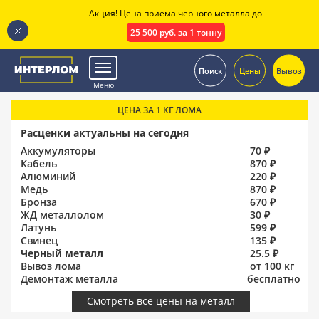
Акция! Цена приема черного металла до
25 500 руб. за 1 тонну
.
Поиск
Цены
Вывоз
Меню
ЦЕНА ЗА 1 КГ ЛОМА
Расценки актуальны на сегодня
Аккумуляторы
70 ₽
Кабель
870 ₽
Алюминий
220 ₽
Медь
870 ₽
Бронза
670 ₽
ЖД металлолом
30 ₽
Латунь
599 ₽
Свинец
135 ₽
Черный металл
25.5 ₽
Вывоз лома
от 100 кг
Демонтаж металла
бесплатно
Смотреть все цены на металл