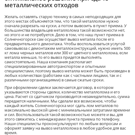
металлических отходов
Желать оставлять старую технику в самых неподходящих для
этого местах объясняется тем, что такой металлолом нужно
сначала разрезать на куски, а потом вывозить в пункт приема. У
большинства владельцев металлолома такой возможности нет,
но этого и не потребуется. Дело в том, что наш пункт приема в
Солнечногорске сам осуществит вывоз металла после его
предварительного демонтажа. Чтобы воспользоваться услугой
самовывоза с демонтажем металлоконструкций, нужно иметь 500
кг лома черных металлов или 300 кг цветного металлолома, если
металла меньше, то его вывоз придется выполнять
самостоятельно. Наша компания располагает
специализированным автотранспортом и опытными
специалистами, поэтому вывоз металла может быть произведен в
любых количествах (работаем как с частными лицами, так и с
различными организациями) в самые сжатые сроки.
При оформлении сделки заключается договор, в котором
указываются стороны сделки, количество металлолома и его
цена. Расчет со сдатчиком производится незамедлительно, сумма
передается наличными. Мы сделали все возможное, чтобы
каждый житель Солнечногорска мог сдать лом металлов по
максимально высокой цене с минимальными затратами времени
и сил. Воспользоваться такой возможностью можете и вы, для
этого свяжитесь с менеджерами пункта приема по телефону.
Наши специалисты проконсультируют по любым вопросам и
оформят заявку на вывоз металлолома в любое удобное для вас
время.