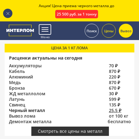
Акция! Цена приема черного металла до
25 500 руб. за 1 тонну
.
Поиск
Цены
Вывоз
Меню
ЦЕНА ЗА 1 КГ ЛОМА
Расценки актуальны на сегодня
Аккумуляторы
70 ₽
Кабель
870 ₽
Алюминий
220 ₽
Медь
870 ₽
Бронза
670 ₽
ЖД металлолом
30 ₽
Латунь
599 ₽
Свинец
135 ₽
Черный металл
25.5 ₽
Вывоз лома
от 100 кг
Демонтаж металла
бесплатно
Смотреть все цены на металл