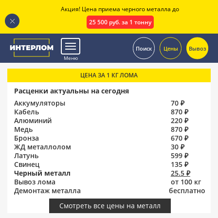
Акция! Цена приема черного металла до
25 500 руб. за 1 тонну
.
Поиск
Цены
Вывоз
Меню
ЦЕНА ЗА 1 КГ ЛОМА
Расценки актуальны на сегодня
Аккумуляторы
70 ₽
Кабель
870 ₽
Алюминий
220 ₽
Медь
870 ₽
Бронза
670 ₽
ЖД металлолом
30 ₽
Латунь
599 ₽
Свинец
135 ₽
Черный металл
25.5 ₽
Вывоз лома
от 100 кг
Демонтаж металла
бесплатно
Смотреть все цены на металл