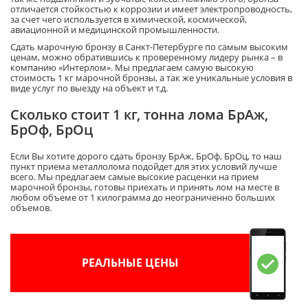
отличается стойкостью к коррозии и имеет электропроводность,
за счет чего используется в химической, космической,
авиационной и медицинской промышленности.
Сдать марочную бронзу в Санкт-Петербурге по самым высоким
ценам, можно обратившись к проверенному лидеру рынка – в
компанию «Интерлом». Мы предлагаем самую высокую
стоимость 1 кг марочной бронзы, а так же уникальные условия в
виде услуг по выезду на объект и т.д.
Сколько стоит 1 кг, тонна лома БрАж,
БрОф, БрОц
Если Вы хотите дорого сдать бронзу БрАж, БрОф, БрОц, то наш
пункт приема металлолома подойдет для этих условий лучше
всего. Мы предлагаем самые высокие расценки на прием
марочной бронзы, готовы приехать и принять лом на месте в
любом объеме от 1 килограмма до неограниченно больших
объемов.
РЕАЛЬНЫЕ ЦЕНЫ