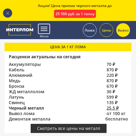
Акция! Цена приема черного металла до
25 500 руб. за 1 тонну
.
Поиск
Цены
Вывоз
Меню
ЦЕНА ЗА 1 КГ ЛОМА
Расценки актуальны на сегодня
Аккумуляторы
70 ₽
Кабель
870 ₽
Алюминий
220 ₽
Медь
870 ₽
Бронза
670 ₽
ЖД металлолом
30 ₽
Латунь
599 ₽
Свинец
135 ₽
Черный металл
25.5 ₽
Вывоз лома
от 100 кг
Демонтаж металла
бесплатно
Смотреть все цены на металл