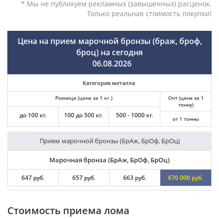
* Мы не публикуем рекламных (завышенных) расценок.
Только реальная стоимость покупки!
Цена на прием марочной бронзы (браж, броф,
броц) на сегодня
06.08.2026
Категория металла
Розница (цена за 1 кг.)
Опт (цена за 1
тонну)
до 100 кг.
100 до 500 кг.
500 - 1000 кг.
от 1 тонны
Прием марочной бронзы (БрАж, БрОф, БрОц)
Марочная бронза (БрАж, БрОф, БрОц)
647 руб.
657 руб.
663 руб.
670 000 руб.
Cтоимость приема лома