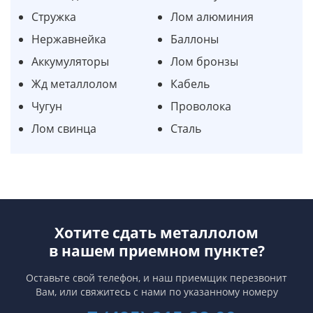
Стружка
Лом алюминия
Нержавнейка
Баллоны
Аккумуляторы
Лом бронзы
Жд металлолом
Кабель
Чугун
Проволока
Лом свинца
Сталь
Хотите сдать металлолом
в нашем приемном пункте?
Оставьте свой телефон, и наш приемщик перезвонит
Вам,
или свяжитесь с нами по указанному номеру