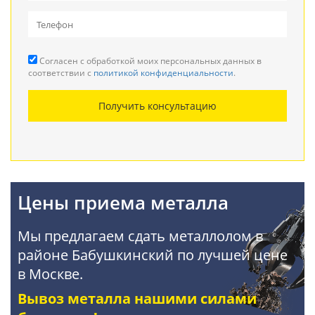
Вывоз металлолома
Прием кабеля
Согласен с обработкой моих персональных данных в
Резка металла
соответствии с
политикой конфиденциальности
.
Демонтаж металлоконструкций
Получить консультацию
Покупка АКБ
Цены приема металла
Мы предлагаем сдать металлолом в
районе Бабушкинский по лучшей цене
в Москве.
Вывоз металла нашими силами