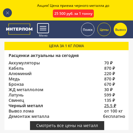
Акция! Цена приема черного металла до
25 500 руб. за 1 тонну
.
Поиск
Цены
Вывоз
Меню
ЦЕНА ЗА 1 КГ ЛОМА
Расценки актуальны на сегодня
Аккумуляторы
70 ₽
Кабель
870 ₽
Алюминий
220 ₽
Медь
870 ₽
Бронза
670 ₽
ЖД металлолом
30 ₽
Латунь
599 ₽
Свинец
135 ₽
Черный металл
25.5 ₽
Вывоз лома
от 100 кг
Демонтаж металла
бесплатно
Смотреть все цены на металл