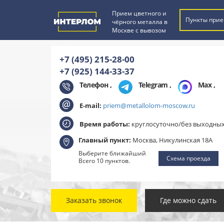
Прием цветного и
Пункты прие
чёрного металла в
Москве с вывозом
+7 (495) 215-28-00
+7 (925) 144-33-37
Телефон ,
Telegram
,
Max
,
E-mail:
priem@metallolom-moscow.ru
Время работы:
круглосуточно/без выходны
Главный пункт:
Москва, Никулинская 18А
Выберите ближайший
Схема проезда
Всего 10 пунктов.
Заказать звонок
Где можно сдать