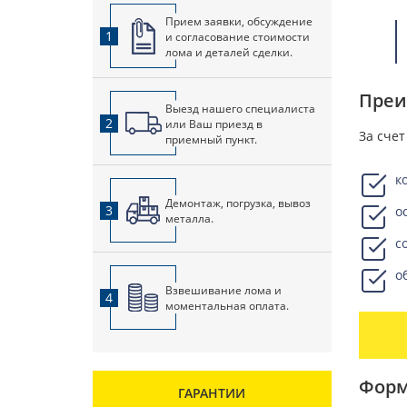
Прием заявки, обсуждение
1
и согласование стоимости
лома и деталей сделки.
Преи
Выезд нашего специалиста
2
или Ваш приезд в
За сче
приемный пункт.
к
Демонтаж, погрузка, вывоз
3
о
металла.
с
о
Взвешивание лома и
4
моментальная оплата.
Форм
ГАРАНТИИ