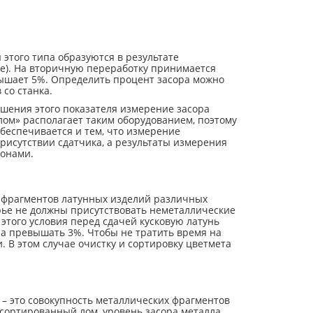
этого типа образуются в результате
ие). На вторичную переработку принимается
евышает 5%. Определить процент засора можно
со станка.
ышения этого показателя измерение засора
ом» располагает таким оборудованием, поэтому
беспечивается и тем, что измерение
рисутствии сдатчика, а результаты измерения
конами.
х фрагментов латунных изделий различных
ырье не должны присутствовать неметаллические
этого условия перед сдачей кусковую латунь
на превышать 3%. Чтобы не тратить время на
. В этом случае очистку и сортировку цветмета
 – это совокупность металлических фрагментов
несортированный лом, уровень засора металла