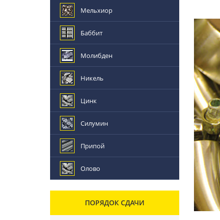
Мельхиор
Баббит
Молибден
Никель
Цинк
Силумин
Припой
Олово
ПОРЯДОК СДАЧИ