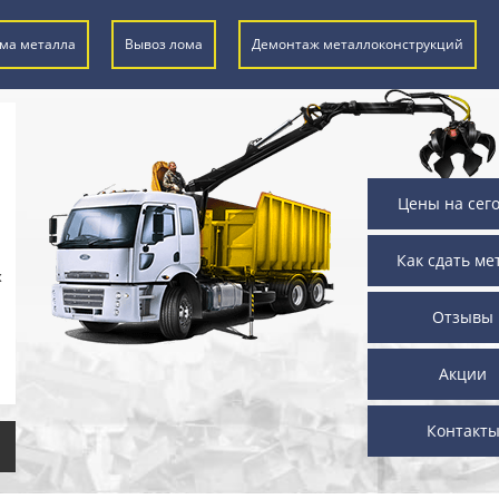
ма металла
Вывоз лома
Демонтаж металлоконструкций
Цены на сег
Как сдать ме
х
Отзывы
Акции
Контакт