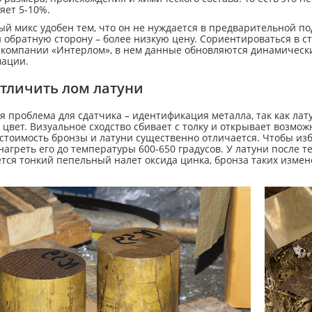
яет 5-10%.
й микс удобен тем, что он не нуждается в предварительной по
и обратную сторону – более низкую цену. Сориентироваться в 
 компании «Интерлом», в нем данные обновляются динамически
ации.
отличить лом латуни
 проблема для сдатчика – идентификация металла, так как лат
цвет. Визуальное сходство сбивает с толку и открывает возм
 стоимость бронзы и латуни существенно отличается. Чтобы из
нагреть его до температуры 600-650 градусов. У латуни после 
тся тонкий пепельный налет оксида цинка, бронза таких измен