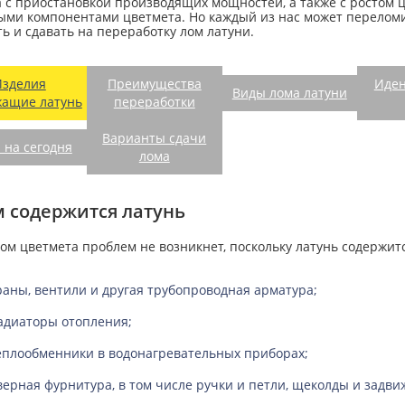
 с приостановкой производящих мощностей, а также с ростом ц
ыми компонентами цветмета. Но каждый из нас может переломи
ь и сдавать на переработку лом латуни.
Изделия
Преимущества
Иде
Виды лома латуни
жащие латунь
переработки
Варианты сдачи
 на сегодня
лома
м содержится латунь
ом цветмета проблем не возникнет, поскольку латунь содержит
раны, вентили и другая трубопроводная арматура;
адиаторы отопления;
еплообменники в водонагревательных приборах;
верная фурнитура, в том числе ручки и петли, щеколды и задви