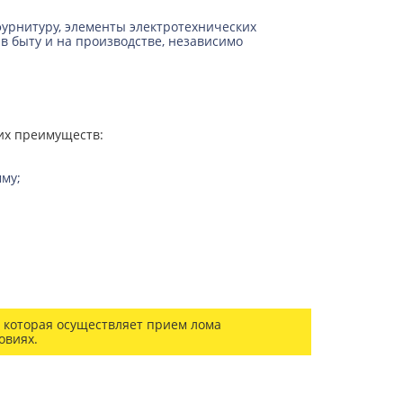
урнитуру, элементы электротехнических
в быту и на производстве, независимо
их преимуществ:
му;
 которая осуществляет прием лома
овиях.