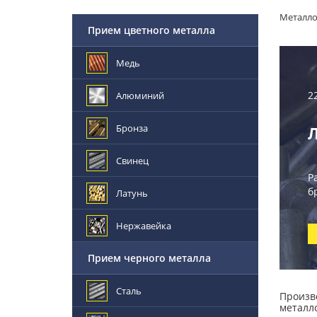
Металл
Прием цветного металла
Медь
2
Алюминий
Бронза
Свинец
Р
б
Латунь
Нержавейка
Прием черного металла
Сталь
Произв
металл