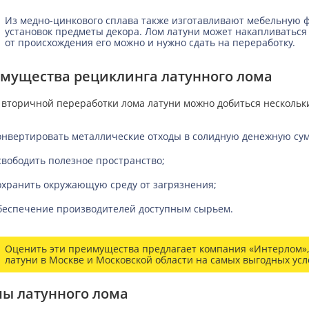
Из медно-цинкового сплава также изготавливают мебельную ф
установок предметы декора. Лом латуни может накапливаться 
от происхождения его можно и нужно сдать на переработку.
мущества рециклинга латунного лома
т вторичной переработки лома латуни можно добиться нескольк
онвертировать металлические отходы в солидную денежную сум
свободить полезное пространство;
охранить окружающую среду от загрязнения;
беспечение производителей доступным сырьем.
Оценить эти преимущества предлагает компания «Интерлом»,
латуни в Москве и Московской области на самых выгодных усл
ы латунного лома