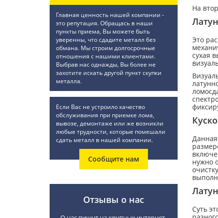
На вто
Главная ценность нашей компании -
Латун
это репутация. Обращась в наши
пункты приема, Вы можете быть
Это рас
уверенны, что сдадите металл без
механич
обмана. Мы строим долгосрочные
сухая в
отношения с нашими клиентами.
визуаль
Выбрав нас однажды, Вы более не
захотите искать другой пункт скупки
Визуаль
металла.
латунн
ломосда
спектр
фиксиру
Если Вас не устроило качество
обслуживания при приемке лома,
Куско
вывозе, демонтаже или же возникли
любые трудности, которые помешали
Данная
сдать металл в нашей компании.
размеро
включен
Сообщите нам
нужно о
очистку
выполн
Лату
Отзывы о нас
Суть эт
разного
О нас пишут на крупных интернет-