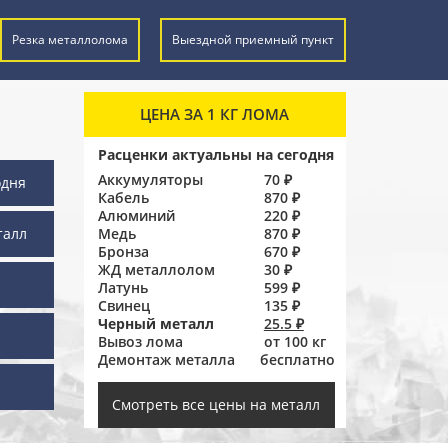
Резка металлолома
Выездной приемный пункт
ЦЕНА ЗА 1 КГ ЛОМА
Расценки актуальны на сегодня
Аккумуляторы
70 ₽
одня
Кабель
870 ₽
Алюминий
220 ₽
талл
Медь
870 ₽
Бронза
670 ₽
ЖД металлолом
30 ₽
Латунь
599 ₽
Свинец
135 ₽
Черный металл
25.5 ₽
Вывоз лома
от 100 кг
Демонтаж металла
бесплатно
ы
Смотреть все цены на металл