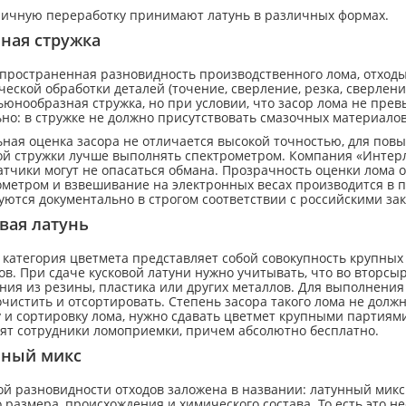
ричную переработку принимают латунь в различных формах.
ная стружка
пространенная разновидность производственного лома, отходы 
еской обработки деталей (точение, сверление, резка, сверлен
ьюнообразная стружка, но при условии, что засор лома не пр
но: в стружке не должно присутствовать смазочных материалов 
ная оценка засора не отличается высокой точностью, для пов
ой стружки лучше выполнять спектрометром. Компания «Интерл
тчики могут не опасаться обмана. Прозрачность оценки лома о
ометром и взвешивание на электронных весах производится в п
ются документально в строгом соответствии с российскими за
вая латунь
 категория цветмета представляет собой совокупность крупны
в. При сдаче кусковой латуни нужно учитывать, что во вторс
ия из резины, пластика или других металлов. Для выполнения 
чистить и отсортировать. Степень засора такого лома не долж
 и сортировку лома, нужно сдавать цветмет крупными партиями
ят сотрудники ломоприемки, причем абсолютно бесплатно.
нный микс
ой разновидности отходов заложена в названии: латунный микс
 размера, происхождения и химического состава. То есть это 