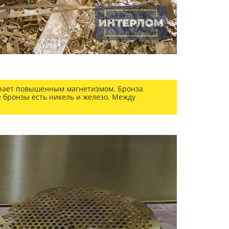
ичает повышенным магнетизмом. Бронза
ве бронзы есть никель и железо. Между