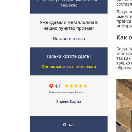
составл
ресурсах
Латунны
имеет 
прайса
Уже сдавали металлолом в
информ
наших пунктах приема?
Как 
Оставьте отзыв
Большая
желтый 
Только хотите сдать?
так как
только 
Ознакомьтесь с отзывами
образуе
Яндекс Карты
О нас