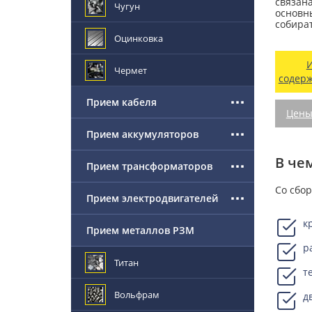
связана
Чугун
основн
собират
Оцинковка
Чермет
содер
Прием кабеля
Цены
Прием аккумуляторов
В че
Прием трансформаторов
Со сбор
Прием электродвигателей
к
Прием металлов РЗМ
р
Титан
т
Вольфрам
д