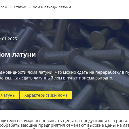
олом
Статьи
Лом и отходы латуни
2.01.2025
Лом латуни
азновидности лома латуни. Что можно сдать на переработку в пу
ронзы. Как сдать латунный лом в пункт приема выгодно.
Латунь
Характеристики лома
одители вынуждены повышать цены на продукцию из-за роста р
ообрабатывающие предприятия отмечают высокие цены на лату