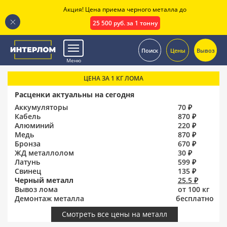
Акция! Цена приема черного металла до
25 500 руб. за 1 тонну
.
Поиск
Цены
Вывоз
Меню
ЦЕНА ЗА 1 КГ ЛОМА
Расценки актуальны на сегодня
Аккумуляторы
70 ₽
Кабель
870 ₽
Алюминий
220 ₽
Медь
870 ₽
Бронза
670 ₽
ЖД металлолом
30 ₽
Латунь
599 ₽
Свинец
135 ₽
Черный металл
25.5 ₽
Вывоз лома
от 100 кг
Демонтаж металла
бесплатно
Смотреть все цены на металл