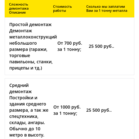
Сложность
Стоимость
Сколько мы заплатим
демонтажа
работы
Вам за 1 тонну металла
Описание
Простой демонтаж
Демонтаж
металлоконструкций
небольшого
От 700 руб.
25 500 руб..
размера (гаражи,
за 1 тонну;
торговые
павильоны, станки,
прицепы и тд.)
Средний
демонтаж
Постройки и
здания среднего
От 1000 руб.
размера, а так же
25 500 руб..
за 1 тонну;
спецтехника,
склады, ангары.
Обычно до 10
метро в высоту.