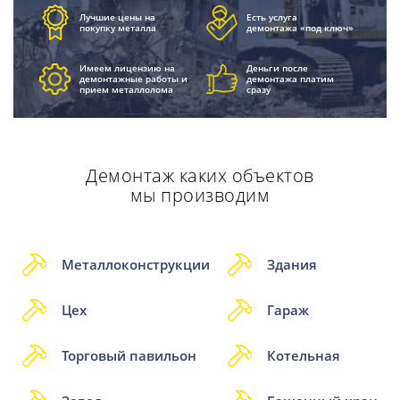
Лучшие цены на
Есть услуга
покупку металла
демонтажа «под ключ»
Имеем лицензию на
Деньги после
демонтажные работы и
демонтажа платим
прием металлолома
сразу
Демонтаж каких объектов
мы производим
Металлоконструкции
Здания
Цех
Гараж
Торговый павильон
Котельная