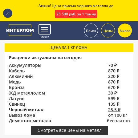
Акция! Цена приема черного металла до
25 500 руб. за 1 тонну
.
Поиск
Цены
Вывоз
Меню
ЦЕНА ЗА 1 КГ ЛОМА
Расценки актуальны на сегодня
Аккумуляторы
70 ₽
Кабель
870 ₽
Алюминий
220 ₽
Медь
870 ₽
Бронза
670 ₽
ЖД металлолом
30 ₽
Латунь
599 ₽
Свинец
135 ₽
Черный металл
25.5 ₽
Вывоз лома
от 100 кг
Демонтаж металла
бесплатно
Смотреть все цены на металл