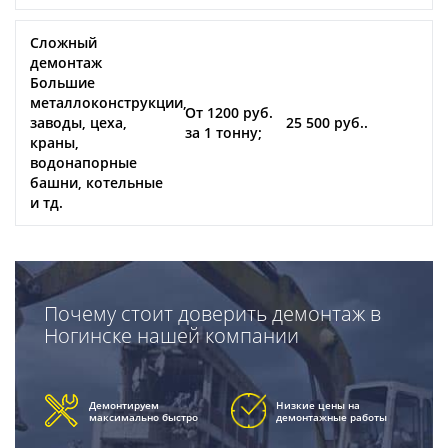
Сложный
демонтаж
Большие
металлоконструкции,
От 1200 руб.
заводы, цеха,
25 500 руб..
за 1 тонну;
краны,
водонапорные
башни, котельные
и тд.
Почему стоит доверить демонтаж в
Ногинске нашей компании
Демонтируем
Низкие цены на
максимально быстро
демонтажные работы