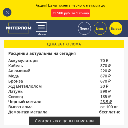
Акция! Цена приема черного металла до
25 500 руб. за 1 тонну
.
Поиск
Цены
Вывоз
Меню
ЦЕНА ЗА 1 КГ ЛОМА
Расценки актуальны на сегодня
Аккумуляторы
70 ₽
Кабель
870 ₽
Алюминий
220 ₽
Медь
870 ₽
Бронза
670 ₽
ЖД металлолом
30 ₽
Латунь
599 ₽
Свинец
135 ₽
Черный металл
25.5 ₽
Вывоз лома
от 100 кг
Демонтаж металла
бесплатно
Смотреть все цены на металл