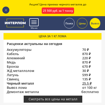
Акция! Цена приема черного металла до
25 500 руб. за 1 тонну
.
Поиск
Цены
Вывоз
Меню
ЦЕНА ЗА 1 КГ ЛОМА
Расценки актуальны на сегодня
Аккумуляторы
70 ₽
Кабель
870 ₽
Алюминий
220 ₽
Медь
870 ₽
Бронза
670 ₽
ЖД металлолом
30 ₽
Латунь
599 ₽
Свинец
135 ₽
Черный металл
25.5 ₽
Вывоз лома
от 100 кг
Демонтаж металла
бесплатно
Смотреть все цены на металл