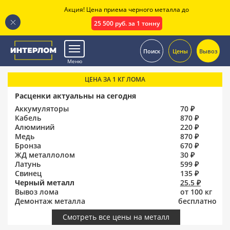
Акция! Цена приема черного металла до
25 500 руб. за 1 тонну
.
Поиск
Цены
Вывоз
Меню
ЦЕНА ЗА 1 КГ ЛОМА
Расценки актуальны на сегодня
Аккумуляторы
70 ₽
Кабель
870 ₽
Алюминий
220 ₽
Медь
870 ₽
Бронза
670 ₽
ЖД металлолом
30 ₽
Латунь
599 ₽
Свинец
135 ₽
Черный металл
25.5 ₽
Вывоз лома
от 100 кг
Демонтаж металла
бесплатно
Смотреть все цены на металл