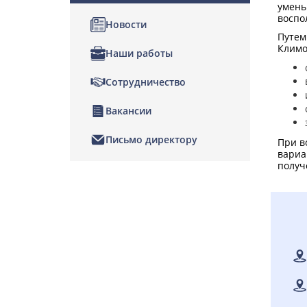
умень
воспо
Новости
Путем
Климо
Наши работы
Сотрудничество
Вакансии
Письмо директору
При в
вариа
получ