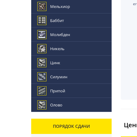
е
Мельхиор
Баббит
Молибден
Никель
Цинк
Силумин
Припой
Олово
Цен
ПОРЯДОК СДАЧИ