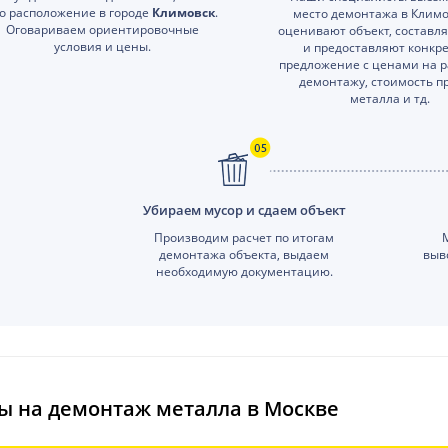
го расположение в городе
Климовск
.
место демонтажа в Климо
Оговариваем ориентировочные
оценивают объект, составл
условия и цены.
и предоставляют конкр
предложение с ценами на р
демонтажу, стоимость п
металла и тд.
Убираем мусор и сдаем объект
Производим расчет по итогам
демонтажа объекта, выдаем
выв
необходимую документацию.
ы на демонтаж металла в Москве