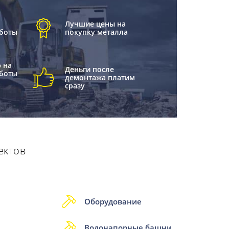
Лучшие цены на
боты
покупку металла
 на
Деньги после
боты
демонтажа платим
сразу
ектов
м
Оборудование
Водонапорные башни