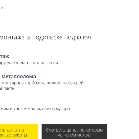
ке
емонтажа в Подольске под ключ
таж
руем объект в сжатые сроки.
 металлолома
демонтированный металлолом по лучшей
области.
вим вывоз металла, вывоз мусора.
еть цены на
Смотреть цены, по которым
ажные работы
мы купим металл