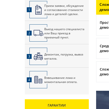
Слож
Прием заявки, обсуждение
демо
1
и согласование стоимости
лома и деталей сделки.
Прос
демо
Выезд нашего специалиста
2
или Ваш приезд в
приемный пункт.
Сред
демо
Демонтаж, погрузка, вывоз
3
металла.
Слож
демо
Взвешивание лома и
4
моментальная оплата.
ГАРАНТИИ