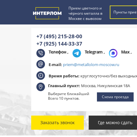
Прием цветного и
Пункты прие
чёрного металла в
Москве с вывозом
+7 (495) 215-28-00
+7 (925) 144-33-37
Телефон ,
Telegram
,
Max
,
E-mail:
priem@metallolom-moscow.ru
Время работы:
круглосуточно/без выходны
Главный пункт:
Москва, Никулинская 18А
Выберите ближайший
Схема проезда
Всего 10 пунктов.
Заказать звонок
Где можно сдать