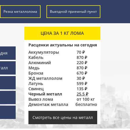
Резка металлолома
Выездной приемный пункт
ЦЕНА ЗА 1 КГ ЛОМА
Расценки актуальны на сегодня
Аккумуляторы
70 ₽
одня
Кабель
870 ₽
Алюминий
220 ₽
талл
Медь
870 ₽
Бронза
670 ₽
ЖД металлолом
30 ₽
Латунь
599 ₽
Свинец
135 ₽
Черный металл
25.5 ₽
Вывоз лома
от 100 кг
Демонтаж металла
бесплатно
ы
Смотреть все цены на металл