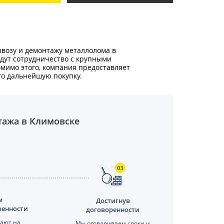
ывозу и демонтажу металлолома в
едут сотрудничество с крупными
мимо этого, компания предоставляет
о дальнейшую покупку.
тажа в Климовске
м
Достигнув
ренности
договоренности
ают на
Мы оговариваем сроки и