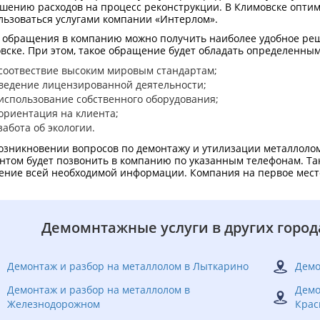
шению расходов на процесс реконструкции. В Климовске опти
льзоваться услугами компании «Интерлом».
 обращения в компанию можно получить наиболее удобное реш
вске. При этом, такое обращение будет обладать определенн
соотвествие высоким мировым стандартам;
ведение лицензированной деятельности;
использование собственного оборудования;
ориентация на клиента;
забота об экологии.
озникновении вопросов по демонтажу и утилизации металлоло
нтом будет позвонить в компанию по указанным телефонам. Та
ение всей необходимой информации. Компания на первое место 
Демомнтажные услуги в других город
Демонтаж и разбор на металлолом в Лыткарино
Демо
Демонтаж и разбор на металлолом в
Демо
Железнодорожном
Крас