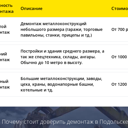
ность
Описание
Стоимо
нтажа
Демонтаж металлоконструкций
той
небольшого размера (гаражи, торговые
От 700 р
нтаж
павильоны, станки, прицепы и тд.)
Постройки и здания среднего размера, а
ний
так же спецтехника, склады, ангары.
От 1000 
нтаж
Обычно до 10 метро в высоту.
Большие металлоконструкции, заводы,
ный
цеха, краны, водонапорные башни,
От 1200 
нтаж
котельные и тд.
Почему стоит доверить демонтаж в Подольск