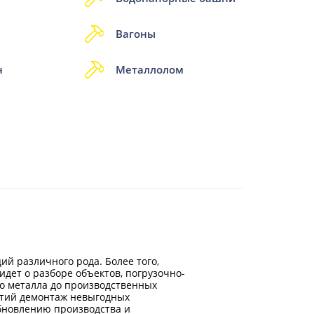
Вагоны
н
Металлолом
й различного рода. Более того,
идет о разборе объектов, погрузочно-
го металла до производственных
тий демонтаж невыгодных
бновлению производства и