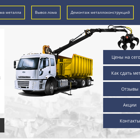
ма металла
Вывоз лома
Демонтаж металлоконструкций
Цены на сег
Как сдать ме
х
Отзывы
Акции
Контакт