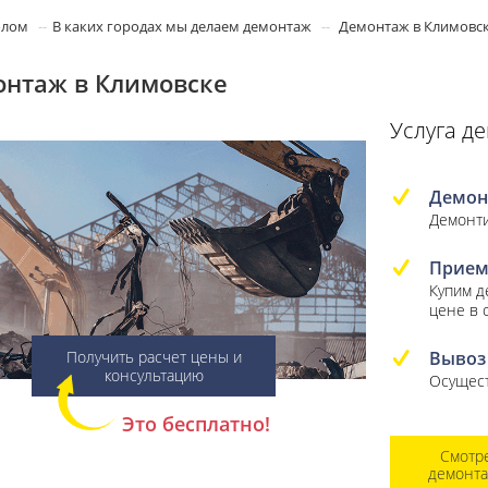
олом
В каких городах мы делаем демонтаж
Демонтаж в Климовс
нтаж в Климовске
Услуга д
Демон
Демонти
Прием
Купим 
цене в 
Вывоз
Получить расчет цены и
консультацию
Осущест
Это бесплатно!
Смотр
демонт