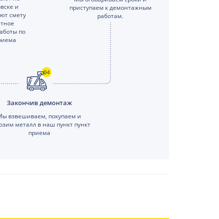
вске и
приступаем к демонтажным
яют смету
работам.
етное
аботы по
риема
Закончив демонтаж
Мы взвешиваем, покупаем и
озим металл в наш пункт пункт
приема