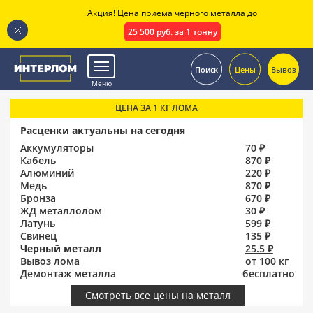
Акция! Цена приема черного металла до
25 500 руб. за 1 тонну
.
Поиск
Цены
Вывоз
Меню
ЦЕНА ЗА 1 КГ ЛОМА
Расценки актуальны на сегодня
Аккумуляторы
70 ₽
Кабель
870 ₽
Алюминий
220 ₽
Медь
870 ₽
Бронза
670 ₽
ЖД металлолом
30 ₽
Латунь
599 ₽
Свинец
135 ₽
Черный металл
25.5 ₽
Вывоз лома
от 100 кг
Демонтаж металла
бесплатно
Смотреть все цены на металл