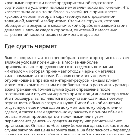
крупными партиями после предварительной подготовки –
сортировки и удаления из лома неметаллических включений. Что
касается типа лома, то по более высокой цене принимается
кусковой чермет, который характеризуется определенной
толщиной, массой и габаритами. Стальная стружка, которая
образуется в результате механической обработки изделий стоит
дешевле. Наличие следов коррозии, окислений и масляных
загрязнений также снижают стоимость вторсырья.
Где сдать чермет
Выше говорилось, что на ценообразование вторсырья оказывает
влияние условия приемщика, в Москве наиболее
привлекательное предложение готова сделать компания
«Интерлом», которая принимает отходы черных металлов
килограммами и тоннами. Базовая стоимость чермета
опубликована в прайсе на интернет-ресурсе, каждый клиент
может ознакомиться с ним и приблизительно рассчитать размер
вознаграждения. Точная сумма будет определена после
взвешивания и изучения чермета при помощи анализатора лома.
Эти процедуры выполняются в присутствии сдатчика, поэтому
вероятность обмана сведена к нулю. Риски быть обманутым
отсутствуют еще и благодаря документальному оформлению
сделки, а также незамедлительному расчету в полном объеме,
оплата может производиться наличными или путем
перечисления денежных средств на карту или расчетный счет
организации. Оплата по «безналу» более выгодная, так как в этом
случае закупочная цена чермета выше. За безопасность перевода
средств можно тоже не беспокоиться, межбанковские транзакции