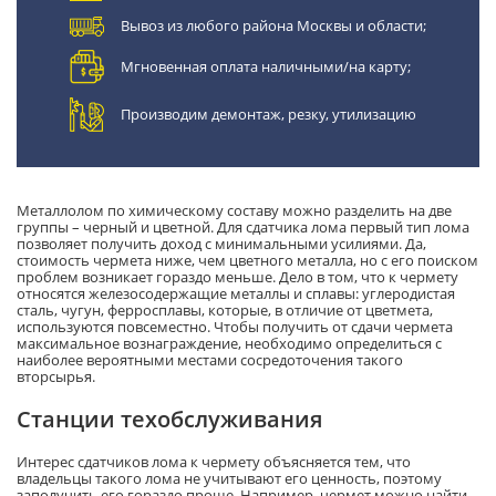
Вывоз из любого района Москвы и области;
Мгновенная оплата наличными/на карту;
Производим демонтаж, резку, утилизацию
Металлолом по химическому составу можно разделить на две
группы – черный и цветной. Для сдатчика лома первый тип лома
позволяет получить доход с минимальными усилиями. Да,
стоимость чермета ниже, чем цветного металла, но с его поиском
проблем возникает гораздо меньше. Дело в том, что к чермету
относятся железосодержащие металлы и сплавы: углеродистая
сталь, чугун, ферросплавы, которые, в отличие от цветмета,
используются повсеместно. Чтобы получить от сдачи чермета
максимальное вознаграждение, необходимо определиться с
наиболее вероятными местами сосредоточения такого
вторсырья.
Станции техобслуживания
Интерес сдатчиков лома к чермету объясняется тем, что
владельцы такого лома не учитывают его ценность, поэтому
заполучить его гораздо проще. Например, чермет можно найти