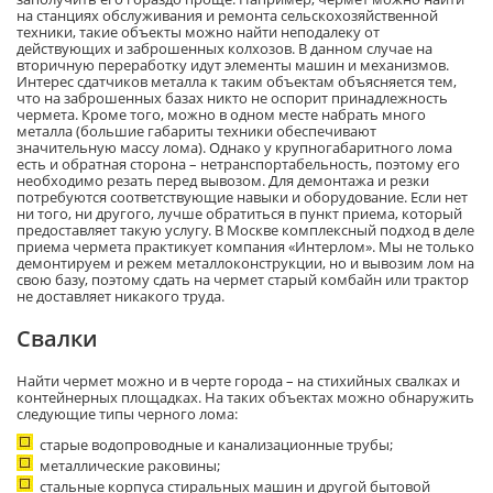
на станциях обслуживания и ремонта сельскохозяйственной
техники, такие объекты можно найти неподалеку от
действующих и заброшенных колхозов. В данном случае на
вторичную переработку идут элементы машин и механизмов.
Интерес сдатчиков металла к таким объектам объясняется тем,
что на заброшенных базах никто не оспорит принадлежность
чермета. Кроме того, можно в одном месте набрать много
металла (большие габариты техники обеспечивают
значительную массу лома). Однако у крупногабаритного лома
есть и обратная сторона – нетранспортабельность, поэтому его
необходимо резать перед вывозом. Для демонтажа и резки
потребуются соответствующие навыки и оборудование. Если нет
ни того, ни другого, лучше обратиться в пункт приема, который
предоставляет такую услугу. В Москве комплексный подход в деле
приема чермета практикует компания «Интерлом». Мы не только
демонтируем и режем металлоконструкции, но и вывозим лом на
свою базу, поэтому сдать на чермет старый комбайн или трактор
не доставляет никакого труда.
Свалки
Найти чермет можно и в черте города – на стихийных свалках и
контейнерных площадках. На таких объектах можно обнаружить
следующие типы черного лома:
старые водопроводные и канализационные трубы;
металлические раковины;
стальные корпуса стиральных машин и другой бытовой