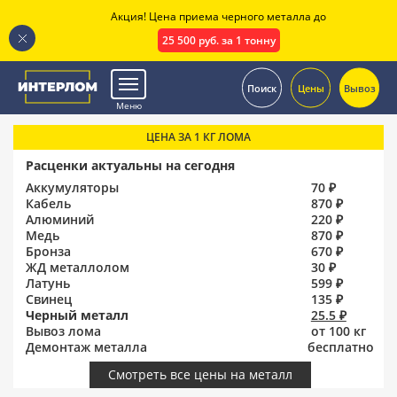
Акция! Цена приема черного металла до
25 500 руб. за 1 тонну
.
Поиск
Цены
Вывоз
Меню
ЦЕНА ЗА 1 КГ ЛОМА
Расценки актуальны на сегодня
Аккумуляторы
70 ₽
Кабель
870 ₽
Алюминий
220 ₽
Медь
870 ₽
Бронза
670 ₽
ЖД металлолом
30 ₽
Латунь
599 ₽
Свинец
135 ₽
Черный металл
25.5 ₽
Вывоз лома
от 100 кг
Демонтаж металла
бесплатно
Смотреть все цены на металл