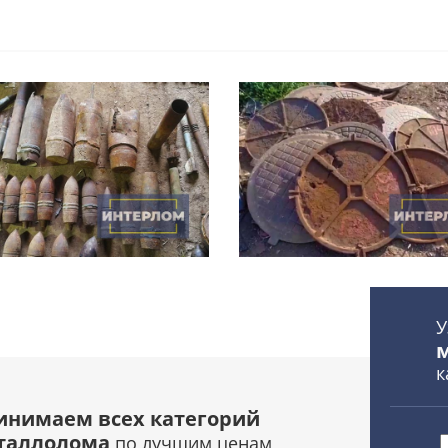
У
к
инимаем всех категорий
таллолома
по лучшим ценам