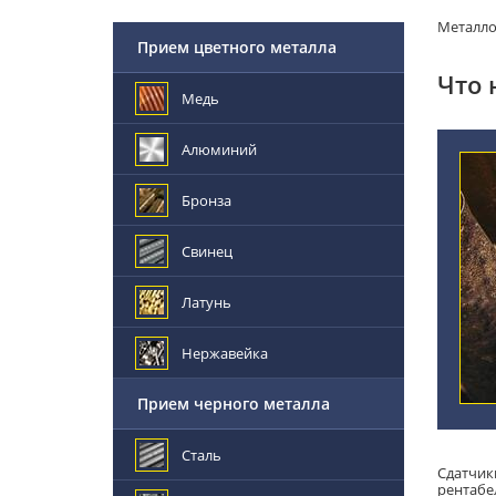
Металл
Прием цветного металла
Что 
Медь
Алюминий
Бронза
Свинец
Латунь
Нержавейка
Прием черного металла
Сталь
Сдатчик
рентабе