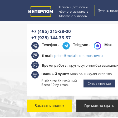
Прием цветного и
Пункты прие
чёрного металла в
Москве с вывозом
+7 (495) 215-28-00
+7 (925) 144-33-37
Телефон ,
Telegram
,
Max
,
E-mail:
priem@metallolom-moscow.ru
Время работы:
круглосуточно/без выходны
Главный пункт:
Москва, Никулинская 18А
Выберите ближайший
Схема проезда
Всего 10 пунктов.
Заказать звонок
Где можно сдать