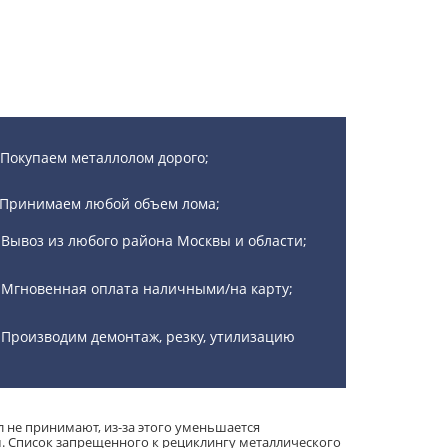
Покупаем металлолом дорого;
Принимаем любой объем лома;
Вывоз из любого района Москвы и области;
Мгновенная оплата наличными/на карту;
Производим демонтаж, резку, утилизацию
л не принимают, из-за этого уменьшается
. Список запрещенного к рециклингу металлического