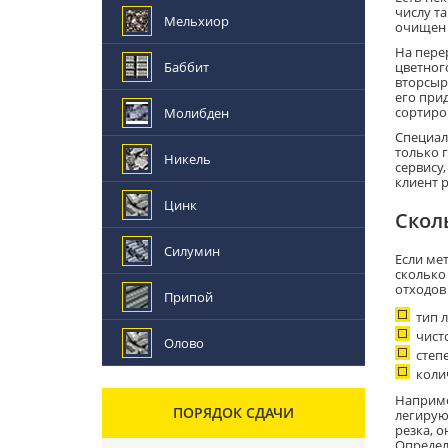
числу т
Мельхиор
очищен 
На пере
Баббит
цветного
вторсыр
его при
сортиро
Молибден
Специал
только 
Никель
сервису
клиент 
Цинк
Скол
Силумин
Если мет
сколько 
отходов
Припой
тип 
чисто
Олово
степ
коли
Наприме
ПОРЯДОК СДАЧИ
легирую
резка, 
Определ