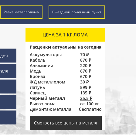
Резка металлолома
Выездной приемный пункт
ЦЕНА ЗА 1 КГ ЛОМА
Расценки актуальны на сегодня
Аккумуляторы
70 ₽
одня
Кабель
870 ₽
Алюминий
220 ₽
талл
Медь
870 ₽
Бронза
670 ₽
ЖД металлолом
30 ₽
Латунь
599 ₽
Свинец
135 ₽
Черный металл
25.5 ₽
Вывоз лома
от 100 кг
Демонтаж металла
бесплатно
ы
Смотреть все цены на металл