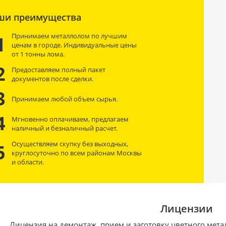
ши преимущества
Принимаем металлолом по лучшим
1
ценам в городе. Индивидуальные цены
от 1 тонны лома.
2
Предоставляем полный пакет
документов после сделки.
3
Принимаем любой объем сырья.
4
Мгновенно оплачиваем, предлагаем
наличный и безналичный расчет.
Осуществляем скупку без выходных,
5
круглосуточно по всем районам Москвы
и области.
Лицензии
Лицензия на демонтаж, прием и заготовку цветного мета