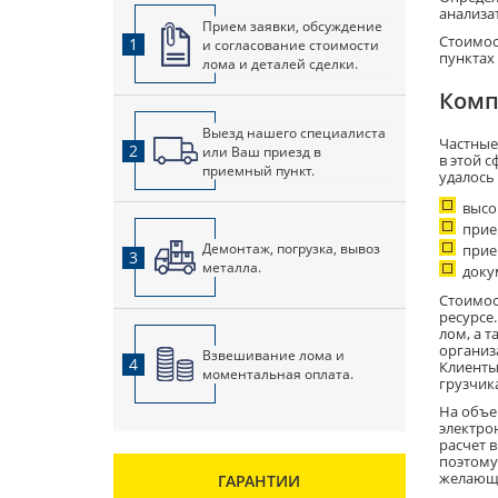
анализа
Прием заявки, обсуждение
Стоимос
1
и согласование стоимости
пунктах
лома и деталей сделки.
Комп
Выезд нашего специалиста
Частные
2
или Ваш приезд в
в этой 
приемный пункт.
удалось
высо
прие
Демонтаж, погрузка, вывоз
прие
3
металла.
доку
Стоимос
ресурсе
лом, а 
организ
Взвешивание лома и
4
Клиенты
моментальная оплата.
грузчик
На объе
электро
расчет 
поэтому
желающи
ГАРАНТИИ