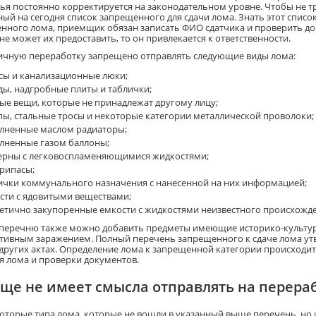
ья постоянно корректируется на законодательном уровне. Чтобы не тр
ый на сегодня список запрещенного для сдачи лома. Знать этот список
нного лома, приемщик обязан записать ФИО сдатчика и проверить до
не может их предоставить, то он привлекается к ответственности.
ичную переработку запрещено отправлять следующие виды лома:
сы и канализационные люки;
ды, надгробные плиты и таблички;
ые вещи, которые не принадлежат другому лицу;
пы, стальные тросы и некоторые категории металлической проволоки;
лненные маслом радиаторы;
лненные газом баллоны;
ерны с легковоспламеняющимися жидкостями;
рипасы;
ички коммунального назначения с нанесенной на них информацией;
сти с ядовитыми веществами;
етично закупоренные емкости с жидкостями неизвестного происхожде
 перечню также можно добавить предметы имеющие историко-культурн
тивным заражением. Полный перечень запрещенного к сдаче лома утв
 других актах. Определение лома к запрещенной категории происходит
я лома и проверки документов.
еще не имеет смысла отправлять на перера
которые типа лома, которые не вошли в указанный выше перечень, но и