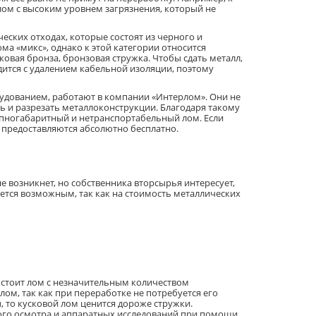
лом с высоким уровнем загрязнения, который не
еских отходах, которые состоят из черного и
ма «микс», однако к этой категории относится
овая бронза, бронзовая стружка. Чтобы сдать металл,
дится с удалением кабельной изоляции, поэтому
дованием, работают в компании «Интерлом». Они не
ть и разрезать металлоконструкции. Благодаря такому
упногабаритный и нетранспортабельный лом. Если
 предоставляются абсолютно бесплатно.
е возникнет, но собственника вторсырья интересует,
яется возможным, так как на стоимость металлических
е стоит лом с незначительным количеством
м, так как при переработке не потребуется его
, то кусковой лом ценится дороже стружки.
ного осмотра и аппаратных исследований при помощи