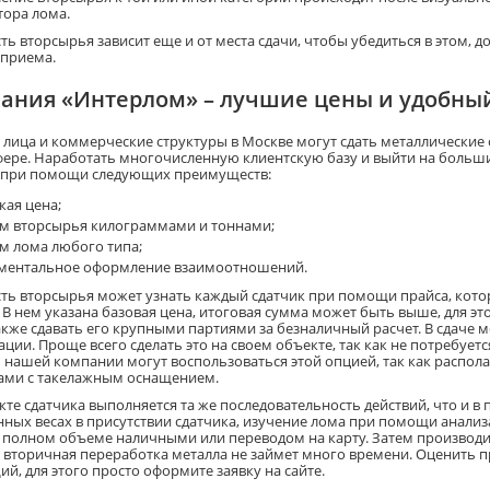
тора лома.
ть вторсырья зависит еще и от места сдачи, чтобы убедиться в этом, 
 приема.
ания «Интерлом» – лучшие цены и удобный
 лица и коммерческие структуры в Москве могут сдать металлические
сфере. Наработать многочисленную клиентскую базу и выйти на больш
 при помощи следующих преимуществ:
кая цена;
м вторсырья килограммами и тоннами;
м лома любого типа;
ментальное оформление взаимоотношений.
ть вторсырья может узнать каждый сдатчик при помощи прайса, котор
. В нем указана базовая цена, итоговая сумма может быть выше, для э
также сдавать его крупными партиями за безналичный расчет. В сдаче
ации. Проще всего сделать это на своем объекте, так как не потребуе
 нашей компании могут воспользоваться этой опцией, так как расп
ами с такелажным оснащением.
кте сдатчика выполняется та же последовательность действий, что и в
нных весах в присутствии сдатчика, изучение лома при помощи анали
в полном объеме наличными или переводом на карту. Затем производит
 вторичная переработка металла не займет много времени. Оценить 
й, для этого просто оформите заявку на сайте.