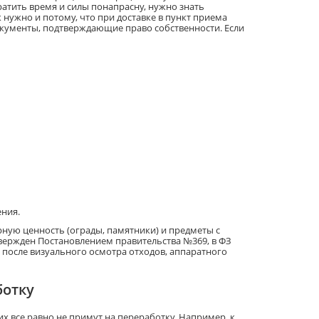
атить время и силы понапрасну, нужно знать
 нужно и потому, что при доставке в пункт приема
кументы, подтверждающие право собственности. Если
ния.
ую ценность (ограды, памятники) и предметы с
ержден Постановлением правительства №369, в ФЗ
 после визуального осмотра отходов, аппаратного
ботку
х все равно не примут на переработку. Например, к