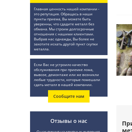
Главная ценность нашей компании -
это репутация. Обращась в наши
пункты приема, Вы можете быть
уверенны, что сдадите металл без
обмана. Мы строим долгосрочные
отношения с нашими клиентами.
Выбрав нас однажды, Вы более не
захотите искать другой пункт скупки
металла.
Если Вас не устроило качество
обслуживания при приемке лома,
вывозе, демонтаже или же возникли
любые трудности, которые помешали
сдать металл в нашей компании.
Сообщите нам
Отзывы о нас
Пр
ме
О нас пишут на крупных интернет-