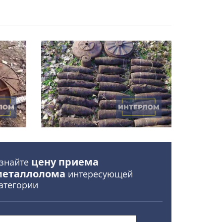
цену приема
знайте
металлолома
интересующей
атегории