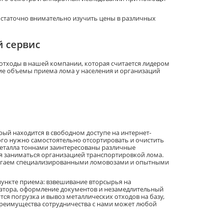
достаточно внимательно изучить цены в различных
 сервис
 отходы в нашей компании, которая считается лидером
ие объемы приема лома у населения и организаций
ый находится в свободном доступе на интернет-
того нужно самостоятельно отсортировать и очистить
 металла тоннами заинтересованы различные
тся заниматься организацией транспортировкой лома.
олагаем специализированными ломовозами и опытными
 пункте приема: взвешивание вторсырья на
затора, оформление документов и незамедлительный
ся погрузка и вывоз металлических отходов на базу,
преимущества сотрудничества с нами может любой