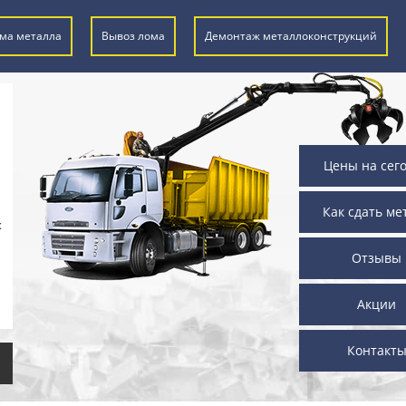
ма металла
Вывоз лома
Демонтаж металлоконструкций
Цены на сег
Как сдать ме
х
Отзывы
Акции
Контакт