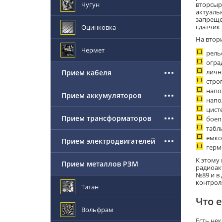
Чугун
вторсыр
актуальн
запреще
сдатчик 
Оцинковка
На втор
Чермет
рель
огра
личн
Прием кабеля
стро
напо
Прием аккумуляторов
напо
цист
Прием трансформаторов
боеп
табл
емко
Прием электродвигателей
герм
К этому
Прием металлов РЗМ
радиоак
№89 и в
контрол
Титан
Что 
Вольфрам
Есть не