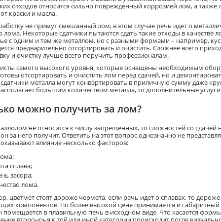
аких отходов относится сильно поврежденный коррозией лом, а также 
от краски и масла.
работку не примут смешанный лом, в этом случае речь идет о металлич
 лома. Некоторые сдатчики пытаются сдать такие отходы в качестве ло
ье с одним и тем же металлом, но с разными формами – например, куск
дется предварительно отсортировать и очистить. Сложнее всего прихо
вку и очистку лучше всего поручить профессионалам.
исты самого высокого уровня, которые оснащены необходимым обору
готовы отсортировать и очистить лом перед сдачей, но и демонтирова
, сдатчики металла могут конвертировать в приличную сумму даже кр
располагает большим количеством металла, то дополнительные услуги
ько можно получить за лом?
аллолом не относится к числу запрещенных, то сложностей со сдачей н
он за него получит. Ответить на этот вопрос однозначно не представл
 оказывают влияние несколько факторов:
лома;
та сплава;
ень засора;
чество лома.
р, цветмет стоят дороже чермета, если речь идет о сплавах, то дорож
щих компонентов. По более высокой цене принимается и габаритный ло
он помещается в плавильную печь в исходном виде. Что касается формы
ение вторсырья к той или иной категории происходит после визуаль