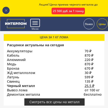
Акция! Цена приема черного металла до
25 500 руб. за 1 тонну
.
Поиск
Цены
Меню
ЦЕНА ЗА 1 КГ ЛОМА
Расценки актуальны на сегодня
Аккумуляторы
70 ₽
Кабель
870 ₽
Алюминий
220 ₽
Медь
870 ₽
Бронза
670 ₽
ЖД металлолом
30 ₽
Латунь
599 ₽
Свинец
135 ₽
Черный металл
25.5 ₽
Вывоз лома
от 100 кг
Демонтаж металла
бесплатно
Смотреть все цены на металл