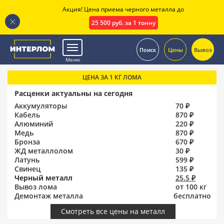
Акция! Цена приема черного металла до
25 500 руб. за 1 тонну
.
Поиск
Цены
Вывоз
Меню
ЦЕНА ЗА 1 КГ ЛОМА
Расценки актуальны на сегодня
Аккумуляторы
70 ₽
Кабель
870 ₽
Алюминий
220 ₽
Медь
870 ₽
Бронза
670 ₽
ЖД металлолом
30 ₽
Латунь
599 ₽
Свинец
135 ₽
Черный металл
25.5 ₽
Вывоз лома
от 100 кг
Демонтаж металла
бесплатно
Смотреть все цены на металл