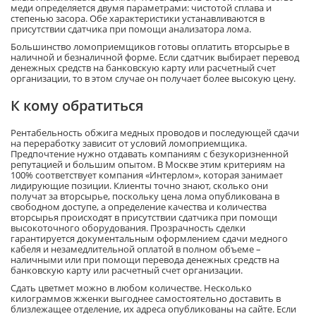
меди определяется двумя параметрами: чистотой сплава и
степенью засора. Обе характеристики устанавливаются в
присутствии сдатчика при помощи анализатора лома.
Большинство ломоприемщиков готовы оплатить вторсырье в
наличной и безналичной форме. Если сдатчик выбирает перевод
денежных средств на банковскую карту или расчетный счет
организации, то в этом случае он получает более высокую цену.
К кому обратиться
Рентабельность обжига медных проводов и последующей сдачи
на переработку зависит от условий ломоприемщика.
Предпочтение нужно отдавать компаниям с безукоризненной
репутацией и большим опытом. В Москве этим критериям на
100% соответствует компания «Интерлом», которая занимает
лидирующие позиции. Клиенты точно знают, сколько они
получат за вторсырье, поскольку цена лома опубликована в
свободном доступе, а определение качества и количества
вторсырья происходят в присутствии сдатчика при помощи
высокоточного оборудования. Прозрачность сделки
гарантируется документальным оформлением сдачи медного
кабеля и незамедлительной оплатой в полном объеме –
наличными или при помощи перевода денежных средств на
банковскую карту или расчетный счет организации.
Сдать цветмет можно в любом количестве. Несколько
килограммов жженки выгоднее самостоятельно доставить в
близлежащее отделение, их адреса опубликованы на сайте. Если