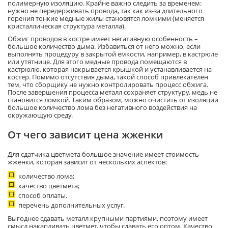
полимерную изоляцию. Крайне важно следить за временем:
нужно не передерживать провода, так как из-за длительного
горения тонкие медные жилы становятся ломкими (меняется
кристаллическая структура металла).
Обжиг проводов в костре имеет негативную особенность –
большое количество дыма. Избавиться от него можно, если
выполнять процедуру в закрытой емкости, например, в кастрюле
или утятнице. Для этого медные провода помещаются в
кастрюлю, которая накрывается крышкой и устанавливается на
костер. Помимо отсутствия дыма, такой способ привлекателен
тем, что сборщику не нужно контролировать процесс обжига.
После завершения процесса металл сохраняет структуру, медь не
становится ломкой. Таким образом, можно очистить от изоляции
большое количество лома без негативного воздействия на
окружающую среду.
От чего зависит цена жженки
Для сдатчика цветмета большое значение имеет стоимость
жженки, которая зависит от нескольких аспектов:
количество лома;
качество цветмета;
способ оплаты.
перечень дополнительных услуг.
Выгоднее сдавать металл крупными партиями, поэтому имеет
смысл накапливать цветмет, чтобы сдавать его оптом. Качество