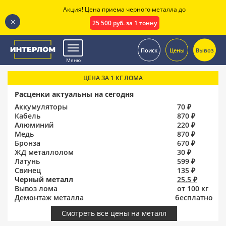
Акция! Цена приема черного металла до
25 500 руб. за 1 тонну
.
Поиск
Цены
Вывоз
Меню
ЦЕНА ЗА 1 КГ ЛОМА
Расценки актуальны на сегодня
Аккумуляторы
70 ₽
Кабель
870 ₽
Алюминий
220 ₽
Медь
870 ₽
Бронза
670 ₽
ЖД металлолом
30 ₽
Латунь
599 ₽
Свинец
135 ₽
Черный металл
25.5 ₽
Вывоз лома
от 100 кг
Демонтаж металла
бесплатно
Смотреть все цены на металл