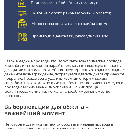
Принимаем любой объем лома меди;
Вывоз из любого района Москвы и области;
Мгновенная оплата наличными/на карту;
Производим демонтаж, резку, утилизацию
Старые медные провода (это могут быть электрические провода
или кабели связи «витая пара») представляют высокую ценность
для сдатчиков лома, но, чтобы конвертировать отходы в солидное
денежное вознаграждение, потребуется удалить диэлектрическое
покрытие. Проще всего удалить изоляцию термическим
способом, так как можно очистить большое количество медного
провода с минимальными усилиями. Обжиг проще
механической очистки, но и этот способ имеет множество
нюансов.
Выбор локации для обжига –
важнейший момент
Некоторые сдатчики пытаются обжигать медные провода в
непредназначенном для этого месте, из-за чего вместо