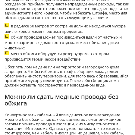
ожидаемой прибыли получают непредвиденные расходы, так как
разведение костров в неположенном месте подпадает под статью
административного кодекса. Чтобы избежать штрафа, место для
обжига должно соответствовать следующим условиям:
в радиусе 50 метров от костра не должно находиться мусора
или легковоспламеняющихся предметов;
обжиг проводов может производиться вдали от частных и
многоквартирных домов, зон отдыха и мест обитания диких
животных;
место обжига оборудуется резервуаром, в котором
производится термическое воздействие.
Обжигать лом на даче или на территории загородного дома
запрещено. Чтобы избежать штрафа, сборщик лома должен
обеспечить чистоту территории. Для этого весь образовавшийся
при обжиге мусор утилизируется. После себя сборщик лома
должен оставить пространство в первозданном виде.
Можно ли сдать медные провода без
обжига
Конвертировать кабельный лов в денежное вознаграждение
можно и без обжига, так как большинство ломоприемщиков
готовы принять провода в изоляции, к их числу относится и
компания «Интерлом». Однако нужно понимать, что жженка
стоит дороже, чем кабель в изоляции, но дешевле, чем кабель,