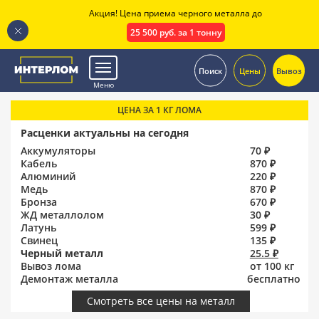
Акция! Цена приема черного металла до
25 500 руб. за 1 тонну
.
Поиск
Цены
Вывоз
Меню
ЦЕНА ЗА 1 КГ ЛОМА
Расценки актуальны на сегодня
Аккумуляторы
70 ₽
Кабель
870 ₽
Алюминий
220 ₽
Медь
870 ₽
Бронза
670 ₽
ЖД металлолом
30 ₽
Латунь
599 ₽
Свинец
135 ₽
Черный металл
25.5 ₽
Вывоз лома
от 100 кг
Демонтаж металла
бесплатно
Смотреть все цены на металл