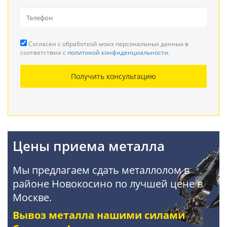
Вывоз металлолома
Прием кабеля
Согласен с обработкой моих персональных данных в
Резка металла
соответствии с
политикой конфиденциальности
.
Демонтаж металлоконструкций
Получить консультацию
Покупка АКБ
Цены приема металла
Мы предлагаем сдать металлолом в
районе Новокосино по лучшей цене в
Москве.
Вывоз металла нашими силами