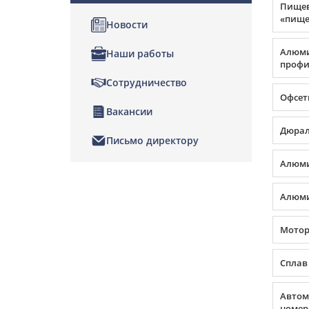
Пище
«пище
Новости
Алюм
Наши работы
профил
Сотрудничество
Офсет
Вакансии
Дюра
Письмо директору
Алюми
Алюми
Мото
Сплав
Автом
номер