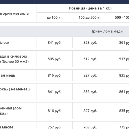
Розница (цена за 1 кг.)
егория металла
до 100 кг.
100 до 500 кг.
500 - 100
Прием лома меди
блеск
841 руб.
853 руб.
861 р
еди в силовом
505 руб.
512 руб.
517 р
 (более 50 мм2)
вая медь
816 руб.
827 руб.
835 р
ка» ( не менее 3
841 руб.
853 руб.
861 р
енная (лом
816 руб.
827 руб.
835 р
ка»)
в масле
757 руб.
768 руб.
775 р