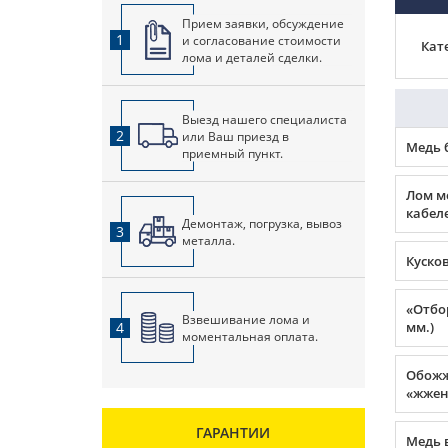
Прием заявки, обсуждение
1
и согласование стоимости
Кат
лома и деталей сделки.
Выезд нашего специалиста
2
или Ваш приезд в
Медь 
приемный пункт.
Лом м
кабеле
Демонтаж, погрузка, вывоз
3
металла.
Куско
«Отбор
Взвешивание лома и
4
мм.)
моментальная оплата.
Обожж
«жжен
ГАРАНТИИ
Медь 