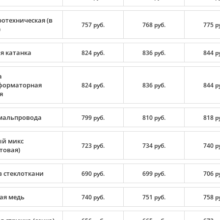
ротехническая (в
757 руб.
768 руб.
775 р
)
я катанка
824 руб.
836 руб.
844 р
а
форматорная
824 руб.
836 руб.
844 р
я
мальпровода
799 руб.
810 руб.
818 р
й микс
723 руб.
734 руб.
740 р
товая)
в стеклоткани
690 руб.
699 руб.
706 р
ая медь
740 руб.
751 руб.
758 р