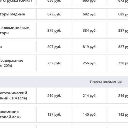
 стружка (сечка)
656 руб.
665 руб.
672 р
торы медные
673 руб.
682 руб.
689 р
-алюминиевые
379 руб.
384 руб.
387 р
торы
а
807 руб.
819 руб.
827 р
(содержание
252 руб.
256 руб.
258 р
т 20%)
Прием алюминия
ротехнический
210 руб.
214 руб.
216 р
ний ( в масле)
алюминия
137 руб.
140 руб.
142 р
ртовой лом)