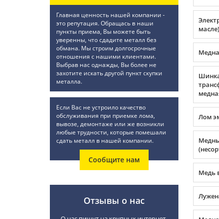
Главная ценность нашей компании -
Элект
это репутация. Обращась в наши
масле
пункты приема, Вы можете быть
уверенны, что сдадите металл без
обмана. Мы строим долгосрочные
Медна
отношения с нашими клиентами.
Выбрав нас однажды, Вы более не
захотите искать другой пункт скупки
Шинк
металла.
транс
медна
Если Вас не устроило качество
обслуживания при приемке лома,
Лом э
вывозе, демонтаже или же возникли
любые трудности, которые помешали
Медны
сдать металл в нашей компании.
(несор
Сообщите нам
Медь 
Лужен
Отзывы о нас
О нас пишут на крупных интернет-