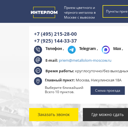
Прием цветного и
Пункты прие
чёрного металла в
Москве с вывозом
+7 (495) 215-28-00
+7 (925) 144-33-37
Телефон ,
Telegram
,
Max
,
E-mail:
priem@metallolom-moscow.ru
Время работы:
круглосуточно/без выходны
Главный пункт:
Москва, Никулинская 18А
Выберите ближайший
Схема проезда
Всего 10 пунктов.
Заказать звонок
Где можно сдать