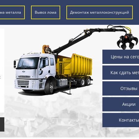
ма металла
Вывоз лома
Демонтаж металлоконструкций
Цены на сег
Как сдать ме
х
Отзывы
Акции
Контакт