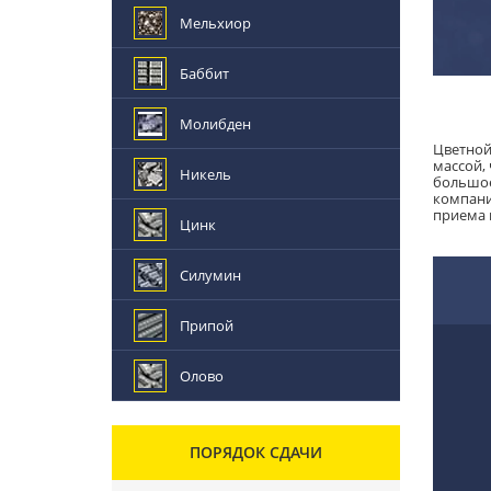
Мельхиор
Баббит
Молибден
Цветной
массой,
Никель
большое
компани
приема 
Цинк
Силумин
Припой
Олово
ПОРЯДОК СДАЧИ