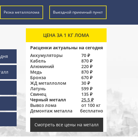
Резка металлолома
Выездной приемный пункт
ЦЕНА ЗА 1 КГ ЛОМА
Расценки актуальны на сегодня
Аккумуляторы
70 ₽
одня
Кабель
870 ₽
Алюминий
220 ₽
талл
Медь
870 ₽
Бронза
670 ₽
ЖД металлолом
30 ₽
Латунь
599 ₽
Свинец
135 ₽
Черный металл
25.5 ₽
Вывоз лома
от 100 кг
Демонтаж металла
бесплатно
ы
Смотреть все цены на металл