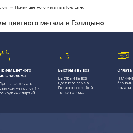
олом
Прием цветного металла в Голицыно
м цветного метала в Голицыно
Прием цветного
Быстрый вывоз
Оплата
металлолома
Быстрый вывоз
Налична
цветного лома в
безнали
Предлагаем сдать
Голицыно с любой
оплаты з
цветной металл от 1 кг
точки города.
до крупных партий.