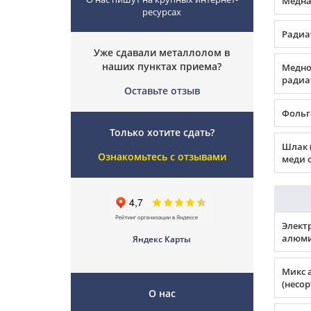
Медная
ресурсах
Радиа
Уже сдавали металлолом в
наших пунктах приема?
Медно
радиа
Оставьте отзыв
Фольг
Только хотите сдать?
Шлак 
Ознакомьтесь с отзывами
меди о
Элект
алюми
Яндекс Карты
Микс 
(несо
О нас