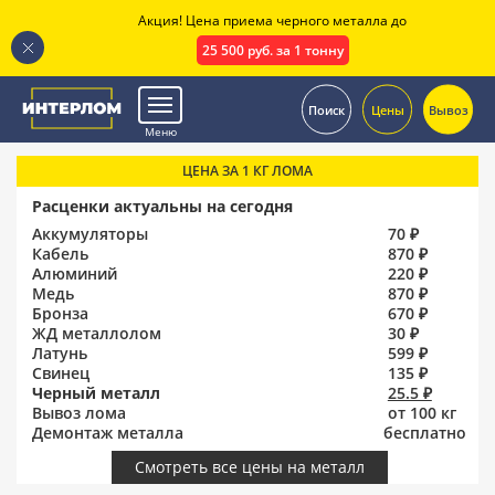
Акция! Цена приема черного металла до
25 500 руб. за 1 тонну
.
Поиск
Цены
Вывоз
Меню
ЦЕНА ЗА 1 КГ ЛОМА
Расценки актуальны на сегодня
Аккумуляторы
70 ₽
Кабель
870 ₽
Алюминий
220 ₽
Медь
870 ₽
Бронза
670 ₽
ЖД металлолом
30 ₽
Латунь
599 ₽
Свинец
135 ₽
Черный металл
25.5 ₽
Вывоз лома
от 100 кг
Демонтаж металла
бесплатно
Смотреть все цены на металл