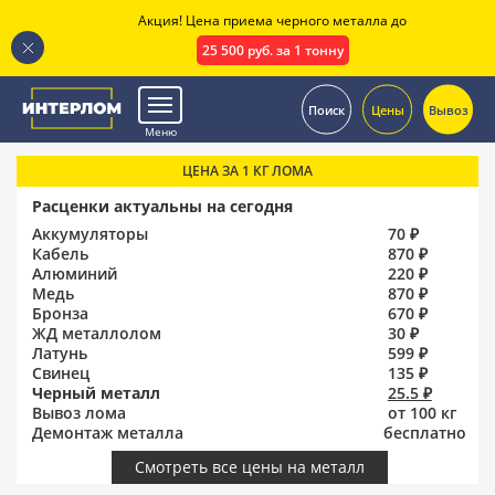
Акция! Цена приема черного металла до
25 500 руб. за 1 тонну
.
Поиск
Цены
Вывоз
Меню
ЦЕНА ЗА 1 КГ ЛОМА
Расценки актуальны на сегодня
Аккумуляторы
70 ₽
Кабель
870 ₽
Алюминий
220 ₽
Медь
870 ₽
Бронза
670 ₽
ЖД металлолом
30 ₽
Латунь
599 ₽
Свинец
135 ₽
Черный металл
25.5 ₽
Вывоз лома
от 100 кг
Демонтаж металла
бесплатно
Смотреть все цены на металл