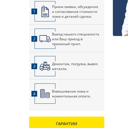
Прием заявки, обсуждение
1
и согласование стоимости
лома и деталей сделки.
Выезд нашего специалиста
2
или Ваш приезд в
приемный пункт.
Демонтаж, погрузка, вывоз
3
металла.
Взвешивание лома и
4
моментальная оплата.
ГАРАНТИИ