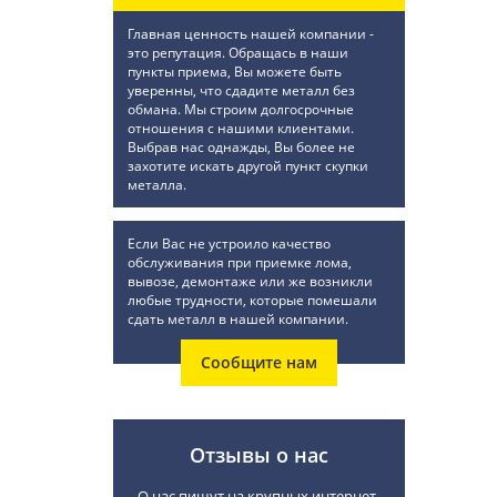
Главная ценность нашей компании -
это репутация. Обращась в наши
пункты приема, Вы можете быть
уверенны, что сдадите металл без
обмана. Мы строим долгосрочные
отношения с нашими клиентами.
Выбрав нас однажды, Вы более не
захотите искать другой пункт скупки
металла.
Если Вас не устроило качество
обслуживания при приемке лома,
вывозе, демонтаже или же возникли
любые трудности, которые помешали
сдать металл в нашей компании.
Сообщите нам
Отзывы о нас
О нас пишут на крупных интернет-