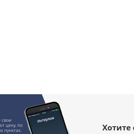
 свои
Хотите
т цену, по
х пунктах.