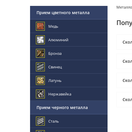
Металл
Прием цветного металла
Попу
Медь
Алюминий
Скол
Бронза
Ско
Свинец
Скол
Латунь
Нержавейка
Скол
Прием черного металла
Сталь