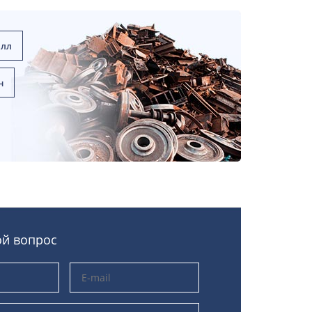
алл
н
ой вопрос