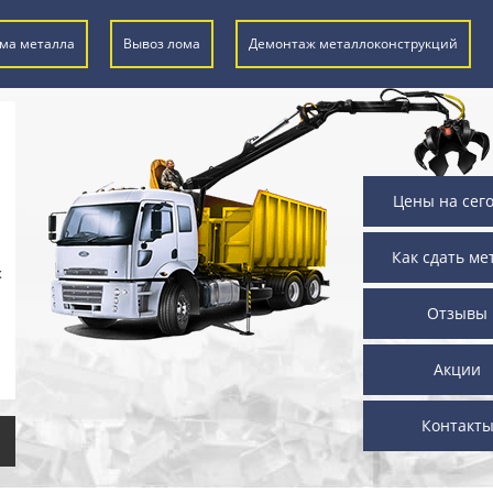
ма металла
Вывоз лома
Демонтаж металлоконструкций
Цены на сег
Как сдать ме
х
Отзывы
Акции
Контакт