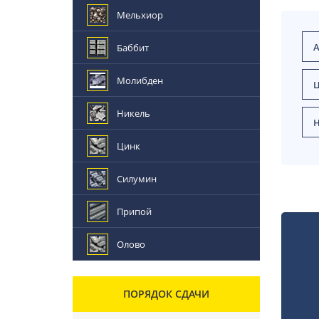
Мельхиор
Баббит
Молибден
Ц
Никель
Н
Цинк
Силумин
Припой
Олово
ПОРЯДОК СДАЧИ