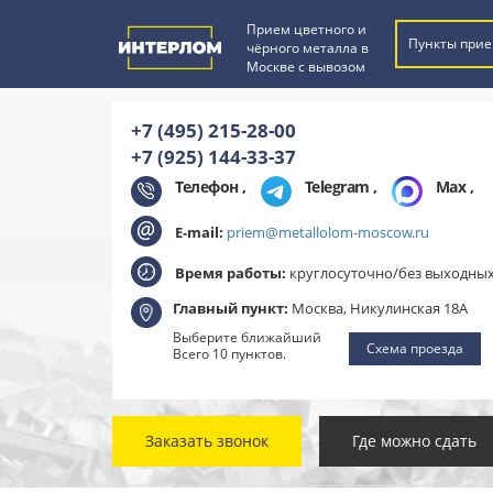
Прием цветного и
Пункты прие
чёрного металла в
Москве с вывозом
+7 (495) 215-28-00
+7 (925) 144-33-37
Телефон ,
Telegram
,
Max
,
E-mail:
priem@metallolom-moscow.ru
Время работы:
круглосуточно/без выходны
Главный пункт:
Москва, Никулинская 18А
Выберите ближайший
Схема проезда
Всего 10 пунктов.
Заказать звонок
Где можно сдать