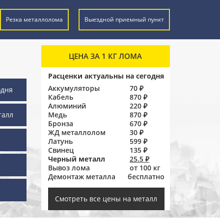
Резка металлолома
Выездной приемный пункт
ЦЕНА ЗА 1 КГ ЛОМА
Расценки актуальны на сегодня
Аккумуляторы
70 ₽
одня
Кабель
870 ₽
Алюминий
220 ₽
талл
Медь
870 ₽
Бронза
670 ₽
ЖД металлолом
30 ₽
Латунь
599 ₽
Свинец
135 ₽
Черный металл
25.5 ₽
Вывоз лома
от 100 кг
Демонтаж металла
бесплатно
ы
Смотреть все цены на металл