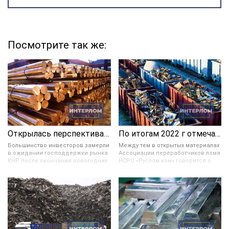
Посмотрите так же:
Открылась перспектива укрепления цветных металлов в цене
По итогам 2022 г отмечается значительное снижение ломозаготовки в России
Большинство инвесторов замерли
Между тем в открытых материалах
в ожидании господдержки рынка
Ассоциации переработчиков лома
КНР после окончания новогодних
НСРО «Руслом.ком» говорится о
праздников и завершения
возможном увеличении в 4 раза
мартовских плановых заседаний
экспорта ломозаготовки в 2030
руководства Поднебесной. Они
году. Согласно прогнозируемому
также предрекают увеличение
сценарию с 2023 по 2030 год в РФ
стоимости цвет. металлов в
можно будет наблюдать
случае, если укрепление доллара,
тенденцию увеличения экспорта
а также логистические и
лома. И в 2030 году он может
производственные трудности в
составить 4,3 млн тонн.