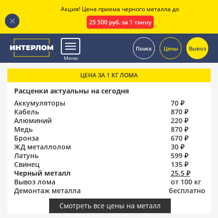
Акция! Цена приема черного металла до
25 500 руб. за 1 тонну
.
Поиск
Цены
Вывоз
Меню
ЦЕНА ЗА 1 КГ ЛОМА
Расценки актуальны на сегодня
Аккумуляторы
70 ₽
Кабель
870 ₽
Алюминий
220 ₽
Медь
870 ₽
Бронза
670 ₽
ЖД металлолом
30 ₽
Латунь
599 ₽
Свинец
135 ₽
Черный металл
25.5 ₽
Вывоз лома
от 100 кг
Демонтаж металла
бесплатно
Смотреть все цены на металл