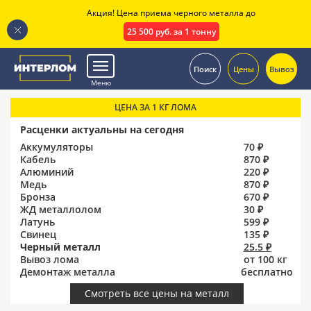
Акция! Цена приема черного металла до
25 500 руб. за 1 тонну
.
Поиск
Цены
Вывоз
Меню
ЦЕНА ЗА 1 КГ ЛОМА
Расценки актуальны на сегодня
Аккумуляторы
70 ₽
Кабель
870 ₽
Алюминий
220 ₽
Медь
870 ₽
Бронза
670 ₽
ЖД металлолом
30 ₽
Латунь
599 ₽
Свинец
135 ₽
Черный металл
25.5 ₽
Вывоз лома
от 100 кг
Демонтаж металла
бесплатно
Смотреть все цены на металл