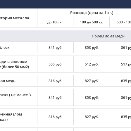
Розница (цена за 1 кг.)
егория металла
до 100 кг.
100 до 500 кг.
500 - 100
Прием лома меди
блеск
841 руб.
853 руб.
861 р
еди в силовом
505 руб.
512 руб.
517 р
 (более 50 мм2)
вая медь
816 руб.
827 руб.
835 р
ка» ( не менее 3
841 руб.
853 руб.
861 р
енная (лом
816 руб.
827 руб.
835 р
ка»)