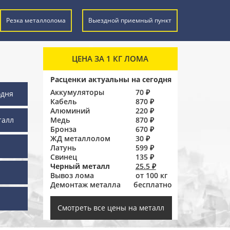
Резка металлолома
Выездной приемный пункт
ЦЕНА ЗА 1 КГ ЛОМА
Расценки актуальны на сегодня
Аккумуляторы
70 ₽
одня
Кабель
870 ₽
Алюминий
220 ₽
талл
Медь
870 ₽
Бронза
670 ₽
ЖД металлолом
30 ₽
Латунь
599 ₽
Свинец
135 ₽
Черный металл
25.5 ₽
Вывоз лома
от 100 кг
Демонтаж металла
бесплатно
ы
Смотреть все цены на металл