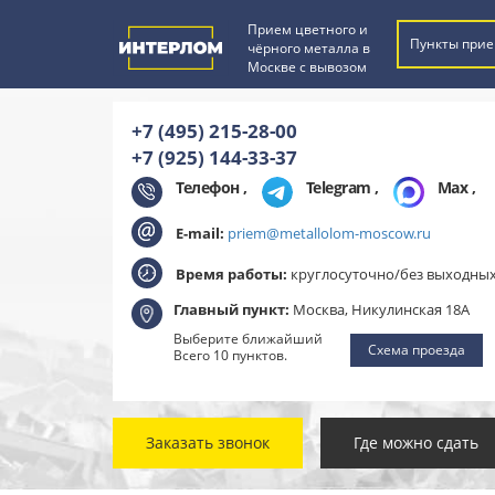
Прием цветного и
Пункты прие
чёрного металла в
Москве с вывозом
+7 (495) 215-28-00
+7 (925) 144-33-37
Телефон ,
Telegram
,
Max
,
E-mail:
priem@metallolom-moscow.ru
Время работы:
круглосуточно/без выходны
Главный пункт:
Москва, Никулинская 18А
Выберите ближайший
Схема проезда
Всего 10 пунктов.
Заказать звонок
Где можно сдать