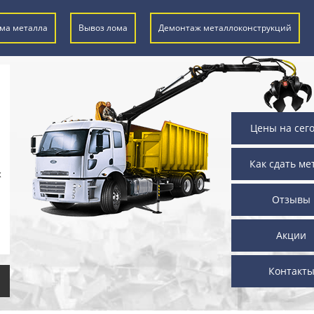
ма металла
Вывоз лома
Демонтаж металлоконструкций
Цены на сег
Как сдать ме
х
Отзывы
Акции
Контакт