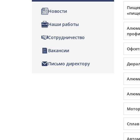
Пище
Новости
«пище
Наши работы
Алюм
профил
Сотрудничество
Офсет
Вакансии
Письмо директору
Дюра
Алюми
Алюми
Мото
Сплав
Автом