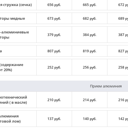
 стружка (сечка)
656 руб.
665 руб.
672 р
торы медные
673 руб.
682 руб.
689 р
-алюминиевые
379 руб.
384 руб.
387 р
торы
а
807 руб.
819 руб.
827 р
(содержание
252 руб.
256 руб.
258 р
т 20%)
Прием алюминия
ротехнический
210 руб.
214 руб.
216 р
ний ( в масле)
алюминия
137 руб.
140 руб.
142 р
ртовой лом)