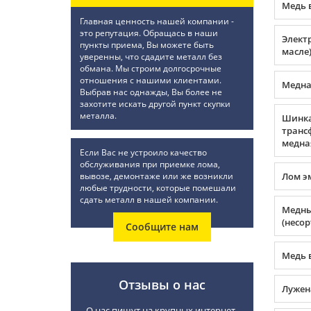
Медь 
Главная ценность нашей компании -
это репутация. Обращась в наши
Элект
пункты приема, Вы можете быть
масле
уверенны, что сдадите металл без
обмана. Мы строим долгосрочные
отношения с нашими клиентами.
Медна
Выбрав нас однажды, Вы более не
захотите искать другой пункт скупки
металла.
Шинк
транс
медна
Если Вас не устроило качество
обслуживания при приемке лома,
вывозе, демонтаже или же возникли
Лом э
любые трудности, которые помешали
сдать металл в нашей компании.
Медны
(несор
Сообщите нам
Медь 
Отзывы о нас
Лужен
О нас пишут на крупных интернет-