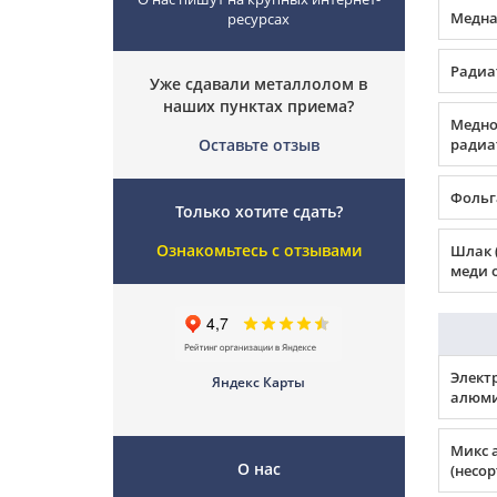
Медная
ресурсах
Радиа
Уже сдавали металлолом в
наших пунктах приема?
Медно
Оставьте отзыв
радиа
Фольг
Только хотите сдать?
Ознакомьтесь с отзывами
Шлак 
меди о
Элект
Яндекс Карты
алюми
Микс 
О нас
(несо