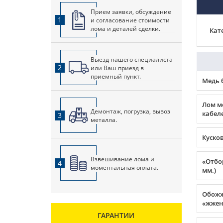
Прием заявки, обсуждение
1
и согласование стоимости
лома и деталей сделки.
Кат
Выезд нашего специалиста
2
или Ваш приезд в
приемный пункт.
Медь 
Лом м
Демонтаж, погрузка, вывоз
кабеле
3
металла.
Куско
Взвешивание лома и
«Отбор
4
моментальная оплата.
мм.)
Обожж
«жжен
ГАРАНТИИ