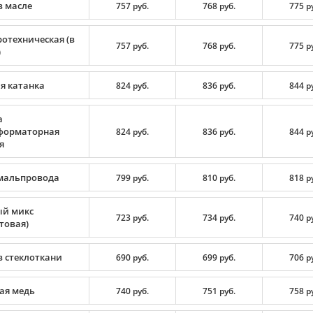
в масле
757 руб.
768 руб.
775 р
ротехническая (в
757 руб.
768 руб.
775 р
)
я катанка
824 руб.
836 руб.
844 р
а
форматорная
824 руб.
836 руб.
844 р
я
мальпровода
799 руб.
810 руб.
818 р
й микс
723 руб.
734 руб.
740 р
товая)
в стеклоткани
690 руб.
699 руб.
706 р
ая медь
740 руб.
751 руб.
758 р