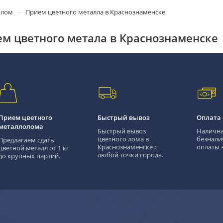
олом
Прием цветного металла в Краснознаменске
м цветного метала в Краснознаменске
Прием цветного
Быстрый вывоз
Оплата
металлолома
Быстрый вывоз
Налична
цветного лома в
безнали
Предлагаем сдать
Краснознаменске с
оплаты з
цветной металл от 1 кг
любой точки города.
до крупных партий.