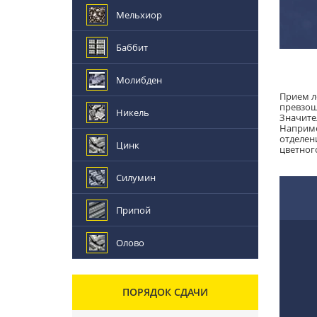
Мельхиор
Баббит
Молибден
Прием л
превзош
Никель
Значите
Наприме
отделен
Цинк
цветног
Силумин
Припой
Олово
ПОРЯДОК СДАЧИ