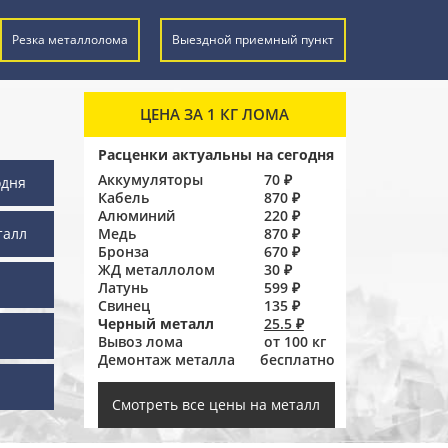
Резка металлолома
Выездной приемный пункт
ЦЕНА ЗА 1 КГ ЛОМА
Расценки актуальны на сегодня
Аккумуляторы
70 ₽
одня
Кабель
870 ₽
Алюминий
220 ₽
талл
Медь
870 ₽
Бронза
670 ₽
ЖД металлолом
30 ₽
Латунь
599 ₽
Свинец
135 ₽
Черный металл
25.5 ₽
Вывоз лома
от 100 кг
Демонтаж металла
бесплатно
ы
Смотреть все цены на металл