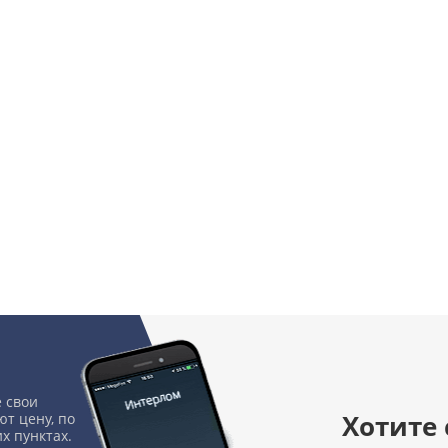
 свои
Хотите
т цену, по
х пунктах.