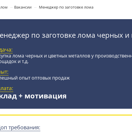
олом
Вакансии
Менеджер по заготовке лома
енеджер по заготовке лома черных и
дача:
купка лома черных и цветных металлов у производстве
ощадок и т.д.
ыт:
пешный опыт оптовых продаж
лата:
клад + мотивация
оп требования: