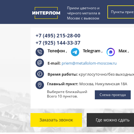
Прием цветного и
Пункты прие
чёрного металла в
Москве с вывозом
+7 (495) 215-28-00
+7 (925) 144-33-37
Телефон ,
Telegram
,
Max
,
E-mail:
priem@metallolom-moscow.ru
Время работы:
круглосуточно/без выходны
Главный пункт:
Москва, Никулинская 18А
Выберите ближайший
Схема проезда
Всего 10 пунктов.
Заказать звонок
Где можно сдать