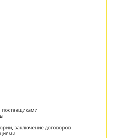
и поставщиками
зы
тории, заключение договоров
ациями