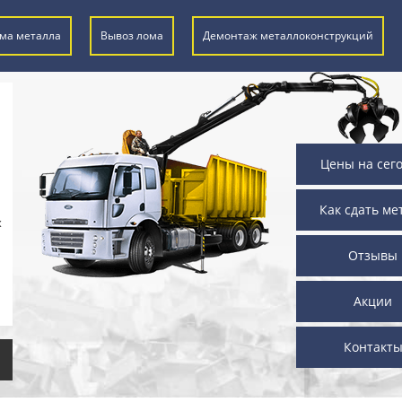
ма металла
Вывоз лома
Демонтаж металлоконструкций
Цены на сег
Как сдать ме
х
Отзывы
Акции
Контакт