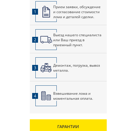
Прием заявки, обсуждение
1
и согласование стоимости
лома и деталей сделки.
Выезд нашего специалиста
2
или Ваш приезд в
приемный пункт.
Демонтаж, погрузка, вывоз
3
металла.
Взвешивание лома и
4
моментальная оплата.
ГАРАНТИИ