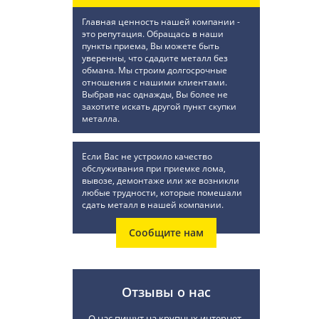
Главная ценность нашей компании -
это репутация. Обращась в наши
пункты приема, Вы можете быть
уверенны, что сдадите металл без
обмана. Мы строим долгосрочные
отношения с нашими клиентами.
Выбрав нас однажды, Вы более не
захотите искать другой пункт скупки
металла.
Если Вас не устроило качество
обслуживания при приемке лома,
вывозе, демонтаже или же возникли
любые трудности, которые помешали
сдать металл в нашей компании.
Сообщите нам
Отзывы о нас
О нас пишут на крупных интернет-