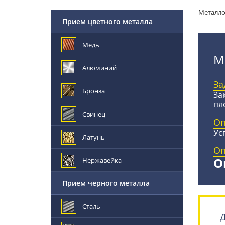
Металл
Прием цветного металла
Медь
М
Алюминий
За
Бронза
За
пл
Свинец
Оп
Ус
Латунь
Оп
О
Нержавейка
Прием черного металла
Сталь
Д