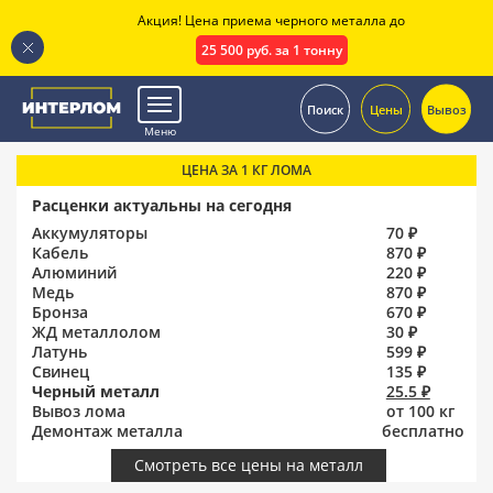
Акция! Цена приема черного металла до
25 500 руб. за 1 тонну
.
Поиск
Цены
Вывоз
Меню
ЦЕНА ЗА 1 КГ ЛОМА
Расценки актуальны на сегодня
Аккумуляторы
70 ₽
Кабель
870 ₽
Алюминий
220 ₽
Медь
870 ₽
Бронза
670 ₽
ЖД металлолом
30 ₽
Латунь
599 ₽
Свинец
135 ₽
Черный металл
25.5 ₽
Вывоз лома
от 100 кг
Демонтаж металла
бесплатно
Смотреть все цены на металл