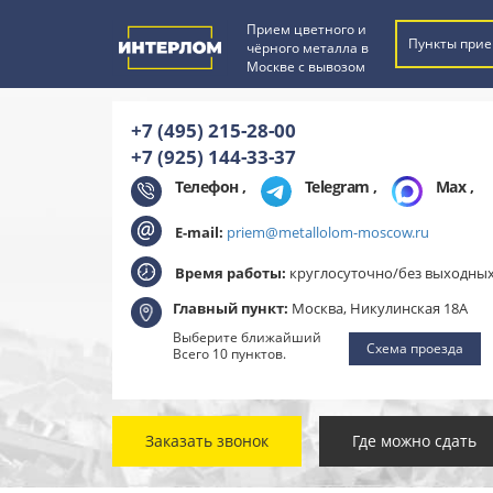
Прием цветного и
Пункты прие
чёрного металла в
Москве с вывозом
+7 (495) 215-28-00
+7 (925) 144-33-37
Телефон ,
Telegram
,
Max
,
E-mail:
priem@metallolom-moscow.ru
Время работы:
круглосуточно/без выходны
Главный пункт:
Москва, Никулинская 18А
Выберите ближайший
Схема проезда
Всего 10 пунктов.
Заказать звонок
Где можно сдать