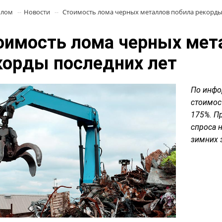
олом
Новости
Стоимость лома черных металлов побила рекорды
оимость лома черных мет
корды последних лет
По инфо
стоимос
175%. П
спроса 
зимних 