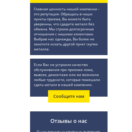
Главная ценность нашей компании -
это репутация. Обращась в наши
пункты приема, Вы можете быть
уверенны, что сдадите металл без
обмана. Мы строим долгосрочные
отношения с нашими клиентами.
Выбрав нас однажды, Вы более не
захотите искать другой пункт скупки
металла.
Если Вас не устроило качество
обслуживания при приемке лома,
вывозе, демонтаже или же возникли
любые трудности, которые помешали
сдать металл в нашей компании.
Сообщите нам
Отзывы о нас
О нас пишут на крупных интернет-