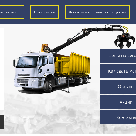
ма металла
Вывоз лома
Демонтаж металлоконструкций
Цены на сег
Как сдать ме
х
Отзывы
Акции
Контакт