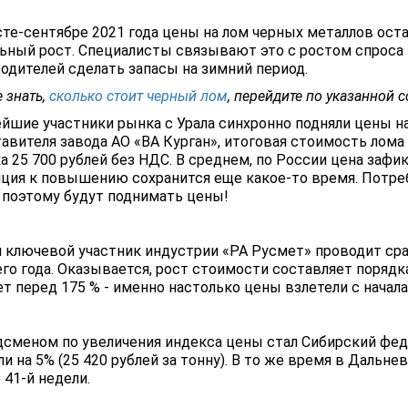
сте-сентябре 2021 года цены на лом черных металлов ост
ьный рост. Специалисты связывают это с ростом спроса 
одителей сделать запасы на зимний период.
 знать,
сколько стоит черный лом
, перейдите по указанной 
йшие участники рынка с Урала синхронно подняли цены на 
авителя завода АО «ВА Курган», итоговая стоимость лома 
а 25 700 рублей без НДС. В среднем, по России цена зафик
ция к повышению сохранится еще какое-то время. Потреб
 поэтому будут поднимать цены!
 ключевой участник индустрии «РА Русмет» проводит сра
го года. Оказывается, рост стоимости составляет порядк
т перед 175 % - именно настолько цены взлетели с начала
сменом по увеличения индекса цены стал Сибирский феде
и на 5% (25 420 рублей за тонну). В то же время в Дальн
 41-й недели.