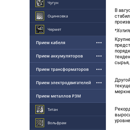
Чугун
В авгу
Оцинковка
стабил
произв
Чермет
*Хотите
Крупне
Прием кабеля
предст
порядк
Прием аккумуляторов
тенден
сырья,
Прием трансформаторов
Другой
Прием электродвигателей
текуще
меркне
Прием металлов РЗМ
Рекорд
Титан
выросл
уровне
Вольфрам