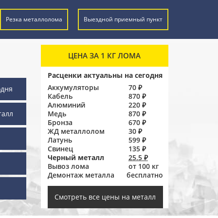
Резка металлолома
Выездной приемный пункт
ЦЕНА ЗА 1 КГ ЛОМА
Расценки актуальны на сегодня
Аккумуляторы
70 ₽
одня
Кабель
870 ₽
Алюминий
220 ₽
талл
Медь
870 ₽
Бронза
670 ₽
ЖД металлолом
30 ₽
Латунь
599 ₽
Свинец
135 ₽
Черный металл
25.5 ₽
Вывоз лома
от 100 кг
Демонтаж металла
бесплатно
ы
Смотреть все цены на металл