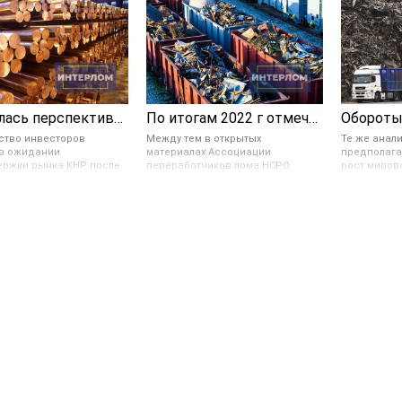
Открылась перспектива укрепления цветных металлов в цене
По итогам 2022 г отмечается значительное снижение ломозаготовки в России
ство инвесторов
Между тем в открытых
Те же анали
в ожидании
материалах Ассоциации
предполага
ржки рынка КНР после
переработчиков лома НСРО
рост миров
я новогодних
«Руслом.ком» говорится о
за счет ра
ов и завершения
возможном увеличении в 4 раза
использов
их плановых заседаний
экспорта ломозаготовки в 2030
предприяти
тва Поднебесной. Они
году. Согласно прогнозируемому
декарбониз
едрекают увеличение
сценарию с 2023 по 2030 год в РФ
сокращени
и цвет. металлов в
можно будет наблюдать
парниковых 
если укрепление доллара,
тенденцию увеличения экспорта
мировые об
логистические и
лома. И в 2030 году он может
это никак н
ственные трудности в
составить 4,3 млн тонн.
последние 
у не помешают.
странах на
понижения 
ломозагото