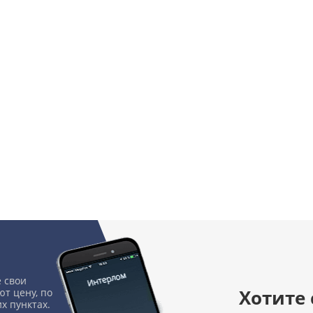
 свои
Хотите
т цену, по
х пунктах.