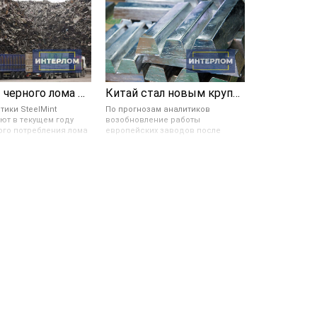
Обороты черного лома на мировом рынке упали на 6 %
Китай стал новым крупным нетто-экспортером цинка и свинца
тики SteelMint
По прогнозам аналитиков
ют в текущем году
возобновление работы
ого потребления лома
европейских заводов после
сширения его
зимнего простоя, а также выхода
ания промышленными
других заводов с технического
ями с целью
обслуживания, приведут к
ации (меры по
восполнению запасов свинца в
ю выбросов
2023 году и профициту цинка в
газов). При этом на
2024 году. Сроки и распределение
ороты металлолома
этого избытка будут зависеть от
е повлияет, так как за
тех стран, в которых плавильные
годы во многих
заводы быстрее отреагируют на
блюдается тенденция
улучшение экономической
экспорта
обстановки. И если Китай
вок.
сделает это первым, то
неравенство в запасах металлов
между Западом и Восток
продлится еще не один год.