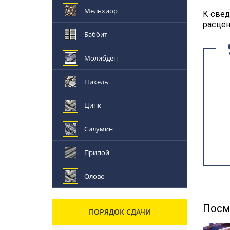
Мельхиор
К свед
расцен
Баббит
Молибден
Никель
Цинк
Силумин
Припой
Олово
Посм
ПОРЯДОК СДАЧИ