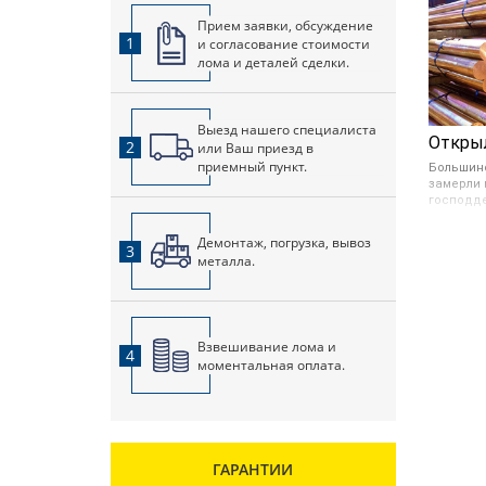
Прием заявки, обсуждение
1
и согласование стоимости
лома и деталей сделки.
Выезд нашего специалиста
2
или Ваш приезд в
приемный пункт.
Большин
замерли 
господде
окончани
праздник
Демонтаж, погрузка, вывоз
3
мартовск
металла.
руководс
также пр
стоимост
случае, 
а также 
Взвешивание лома и
производ
4
моментальная оплата.
США этом
ГАРАНТИИ