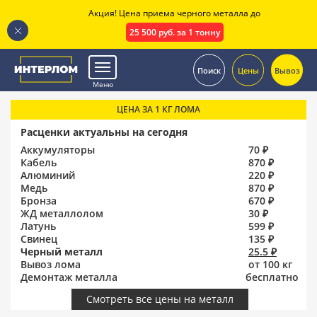
Акция! Цена приема черного металла до
25 500 руб. за 1 тонну
.
Поиск
Цены
Вывоз
Меню
ЦЕНА ЗА 1 КГ ЛОМА
Расценки актуальны на сегодня
Аккумуляторы
70 ₽
Кабель
870 ₽
Алюминий
220 ₽
Медь
870 ₽
Бронза
670 ₽
ЖД металлолом
30 ₽
Латунь
599 ₽
Свинец
135 ₽
Черный металл
25.5 ₽
Вывоз лома
от 100 кг
Демонтаж металла
бесплатно
Смотреть все цены на металл