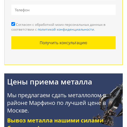
Вывоз металлолома
Прием кабеля
Согласен с обработкой моих персональных данных в
Резка металла
соответствии с
политикой конфиденциальности
.
Демонтаж металлоконструкций
Получить консультацию
Покупка АКБ
Цены приема металла
Мы предлагаем сдать металлолом в
районе Марфино по лучшей цене в
Москве.
Вывоз металла нашими силами