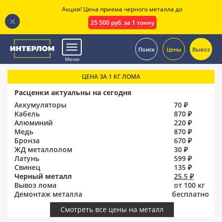
Акция! Цена приема черного металла до
25 500 руб. за 1 тонну
.
Поиск
Цены
Вывоз
Меню
ЦЕНА ЗА 1 КГ ЛОМА
Расценки актуальны на сегодня
Аккумуляторы
70 ₽
Кабель
870 ₽
Алюминий
220 ₽
Медь
870 ₽
Бронза
670 ₽
ЖД металлолом
30 ₽
Латунь
599 ₽
Свинец
135 ₽
Черный металл
25.5 ₽
Вывоз лома
от 100 кг
Демонтаж металла
бесплатно
Смотреть все цены на металл