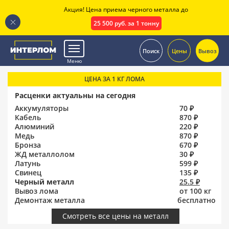
Акция! Цена приема черного металла до
25 500 руб. за 1 тонну
.
Поиск
Цены
Вывоз
Меню
ЦЕНА ЗА 1 КГ ЛОМА
Расценки актуальны на сегодня
Аккумуляторы
70 ₽
Кабель
870 ₽
Алюминий
220 ₽
Медь
870 ₽
Бронза
670 ₽
ЖД металлолом
30 ₽
Латунь
599 ₽
Свинец
135 ₽
Черный металл
25.5 ₽
Вывоз лома
от 100 кг
Демонтаж металла
бесплатно
Смотреть все цены на металл