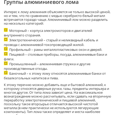
Группы алюминиевого лома
Интерес к лому алюминия объясняется не только высокой ценой,
но и тем, что по сравнению с медью серебристо-белый металл
встречается гораздо чаще. Алюминиевый лом можно разделить
на несколько категорий:
Моторный – корпуса электромоторов и двигателей
внутреннего сгорания.
Электротехнический – старый и неликвидный кабель и
провода с алюминиевой токопроводящей жилой.
Профильный – рамы металлопластиковых окон и дверей.
Пищевой – столовые приборы, посуда, алюминиевые баки и
фляги.
Промышленный – алюминиевая стружка и другие
производственные отходы.
Баночный – к этому лому относятся алюминиевые банки от
безалкогольных напитков и пива.
К этому перечню можно добавить еще и бытовой алюминий, к
которому относятся дверные ручки, тазы, предметы интерьера и
многое другое. От типа лома зависит цена. На максимальное
вознаграждение можно рассчитывать, если сдавать на вторичную
переработку электротехнический и пищевой алюминий,
поскольку такое вторсырье отличается высокой чистотой
металла (в нем практически не используются легирующие
компоненты). Тип лома также определяет и места наиболее