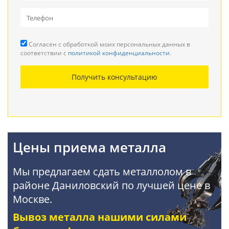
Вывоз металлолома
Прием кабеля
Согласен с обработкой моих персональных данных в
Резка металла
соответствии с
политикой конфиденциальности
.
Демонтаж металлоконструкций
Получить консультацию
Покупка АКБ
Цены приема металла
Мы предлагаем сдать металлолом в
районе Даниловский по лучшей цене в
Москве.
Вывоз металла нашими силами