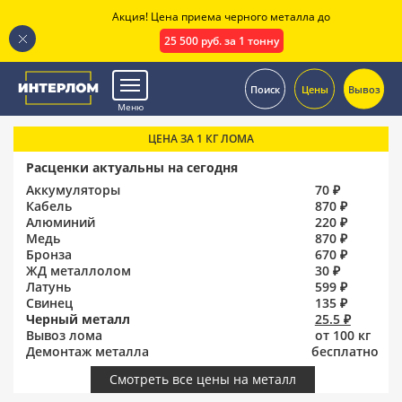
Акция! Цена приема черного металла до
25 500 руб. за 1 тонну
.
Поиск
Цены
Вывоз
Меню
ЦЕНА ЗА 1 КГ ЛОМА
Расценки актуальны на сегодня
Аккумуляторы
70 ₽
Кабель
870 ₽
Алюминий
220 ₽
Медь
870 ₽
Бронза
670 ₽
ЖД металлолом
30 ₽
Латунь
599 ₽
Свинец
135 ₽
Черный металл
25.5 ₽
Вывоз лома
от 100 кг
Демонтаж металла
бесплатно
Смотреть все цены на металл