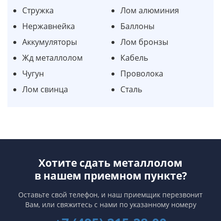
Стружка
Лом алюминия
Нержавнейка
Баллоны
Аккумуляторы
Лом бронзы
Жд металлолом
Кабель
Чугун
Проволока
Лом свинца
Сталь
Хотите сдать металлолом
в нашем приемном пункте?
Оставьте свой телефон, и наш приемщик перезвонит
Вам,
или свяжитесь с нами по указанному номеру