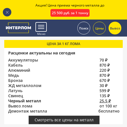
Акция! Цена приема черного металла до
25 500 руб. за 1 тонну
.
Поиск
Цены
Вывоз
Меню
ЦЕНА ЗА 1 КГ ЛОМА
Расценки актуальны на сегодня
Аккумуляторы
70 ₽
Кабель
870 ₽
Алюминий
220 ₽
Медь
870 ₽
Бронза
670 ₽
ЖД металлолом
30 ₽
Латунь
599 ₽
Свинец
135 ₽
Черный металл
25.5 ₽
Вывоз лома
от 100 кг
Демонтаж металла
бесплатно
Смотреть все цены на металл