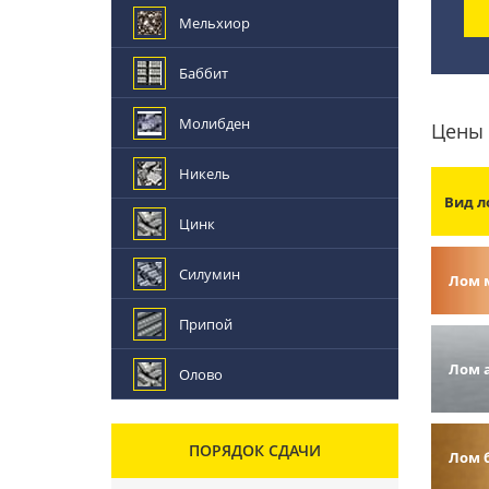
Мельхиор
Баббит
Молибден
Цены 
Никель
Вид л
Цинк
Силумин
Лом 
Припой
Лом 
Олово
ПОРЯДОК СДАЧИ
Лом 