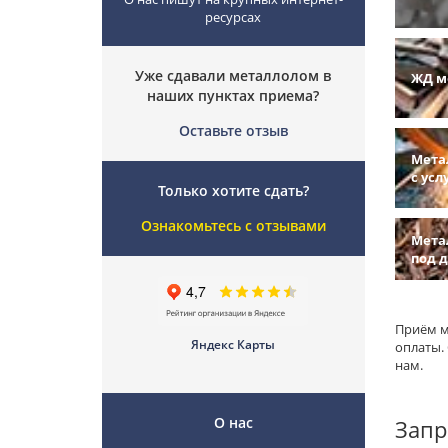
ресурсах
Уже сдавали металлолом в
ЖД м
наших пунктах приема?
Оставьте отзыв
Мета
с усл
Только хотите сдать?
Ознакомьтесь с отзывами
Мета
под 
Приём м
Яндекс Карты
оплаты.
нам.
О нас
Запр