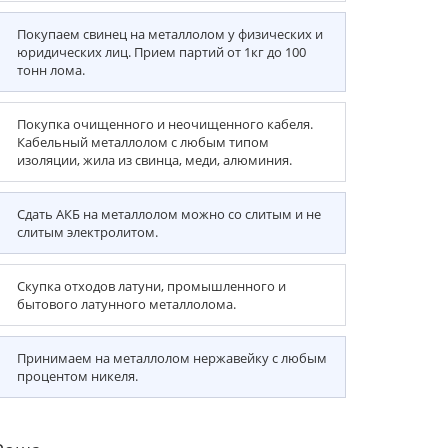
Покупаем свинец на металлолом у физических и
юридических лиц. Прием партий от 1кг до 100
тонн лома.
Покупка очищенного и неочищенного кабеля.
Кабельный металлолом с любым типом
изоляции, жила из свинца, меди, алюминия.
Сдать АКБ на металлолом можно со слитым и не
слитым электролитом.
Скупка отходов латуни, промышленного и
бытового латунного металлолома.
Принимаем на металлолом нержавейку с любым
процентом никеля.