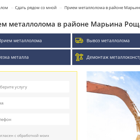
олом
Сдать рядом со мной
Прием металлолома в районе Марьи
м металлолома в районе Марьина Рощ
Прием металлолома
Вывоз металлолома
Резка металла
Демонтаж металлоконст
берите услугу
ием металлолома
воз металлолома
ием кабеля
гласен с обработкой моих
зка металла