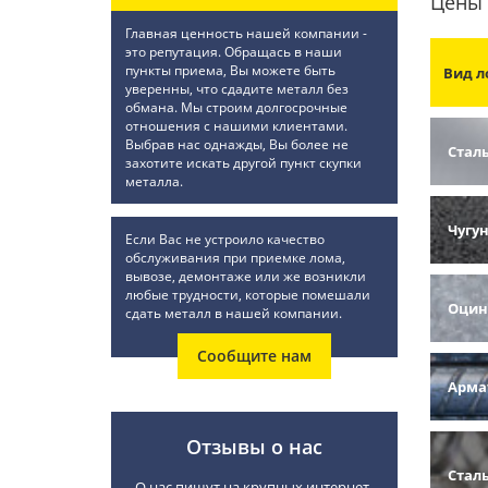
Цены 
Главная ценность нашей компании -
это репутация. Обращась в наши
пункты приема, Вы можете быть
Вид л
уверенны, что сдадите металл без
обмана. Мы строим долгосрочные
отношения с нашими клиентами.
Выбрав нас однажды, Вы более не
Стал
захотите искать другой пункт скупки
металла.
Чугу
Если Вас не устроило качество
обслуживания при приемке лома,
вывозе, демонтаже или же возникли
любые трудности, которые помешали
Оцин
сдать металл в нашей компании.
Сообщите нам
Арма
Отзывы о нас
Стал
О нас пишут на крупных интернет-