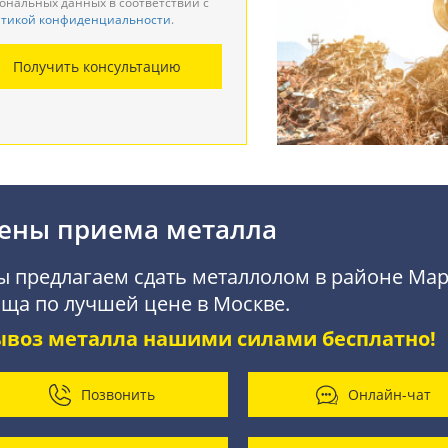
ональных данных в соответствии с
тикой конфиденциальности
.
монтаж металлоконструкций
Получить консультацию
купка АКБ
ены приема металла
 предлагаем сдать металлолом в районе Ма
ща по лучшей цене в Москве.
ывоз металла нашими силами бесплатно!
Позвонить
Онлайн-чат