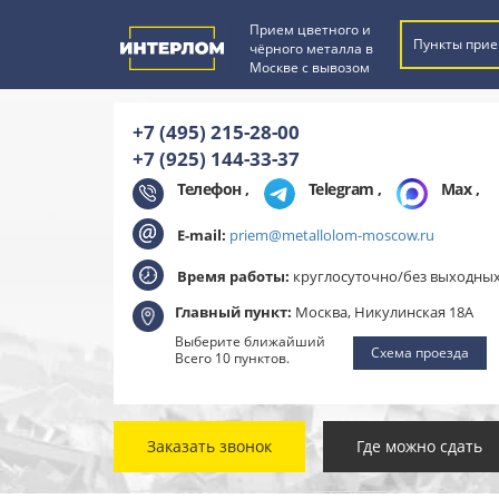
Прием цветного и
Пункты прие
чёрного металла в
Москве с вывозом
+7 (495) 215-28-00
+7 (925) 144-33-37
Телефон ,
Telegram
,
Max
,
E-mail:
priem@metallolom-moscow.ru
Время работы:
круглосуточно/без выходны
Главный пункт:
Москва, Никулинская 18А
Выберите ближайший
Схема проезда
Всего 10 пунктов.
Заказать звонок
Где можно сдать