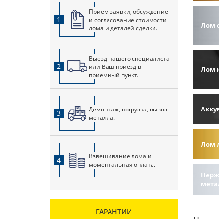
Прием заявки, обсуждение
1
и согласование стоимости
Лом 
лома и деталей сделки.
Выезд нашего специалиста
2
или Ваш приезд в
Лом 
приемный пункт.
Акку
Демонтаж, погрузка, вывоз
3
металла.
Лом 
Взвешивание лома и
4
моментальная оплата.
Нерж
мета
ГАРАНТИИ