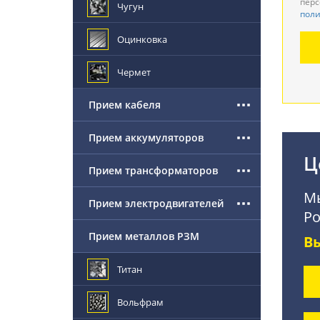
перс
Чугун
поли
Де
Оцинковка
По
Чермет
Прием кабеля
Прием аккумуляторов
Ц
Прием трансформаторов
Мы
Прием электродвигателей
Ро
Прием металлов РЗМ
В
Титан
Вольфрам