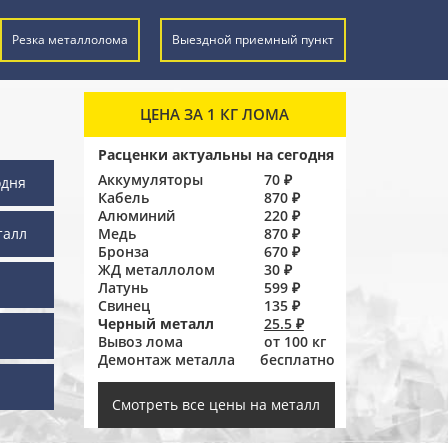
Резка металлолома
Выездной приемный пункт
ЦЕНА ЗА 1 КГ ЛОМА
Расценки актуальны на сегодня
Аккумуляторы
70 ₽
одня
Кабель
870 ₽
Алюминий
220 ₽
талл
Медь
870 ₽
Бронза
670 ₽
ЖД металлолом
30 ₽
Латунь
599 ₽
Свинец
135 ₽
Черный металл
25.5 ₽
Вывоз лома
от 100 кг
Демонтаж металла
бесплатно
ы
Смотреть все цены на металл