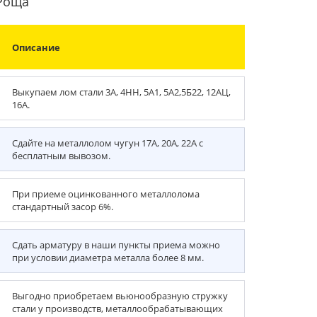
 Роща
Описание
Выкупаем лом стали 3А, 4НН, 5А1, 5А2,5Б22, 12АЦ,
16А.
Сдайте на металлолом чугун 17А, 20А, 22А с
бесплатным вывозом.
При приеме оцинкованного металлолома
стандартный засор 6%.
Сдать арматуру в наши пункты приема можно
при условии диаметра металла более 8 мм.
Выгодно приобретаем вьюнообразную стружку
стали у производств, металлообрабатывающих