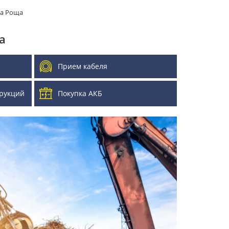
на Роща
а
Прием кабеля
рукций
Покупка АКБ