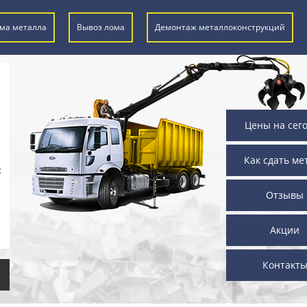
ма металла
Вывоз лома
Демонтаж металлоконструкций
Цены на сег
Как сдать ме
х
Отзывы
Акции
Контакт