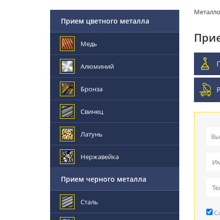
Металл
Прием цветного металла
Прие
Медь
Алюминий
Бронза
Свинец
Латунь
Вы
Пр
Нержавейка
Вы
Прием черного металла
Пр
Сталь
Со
Ре