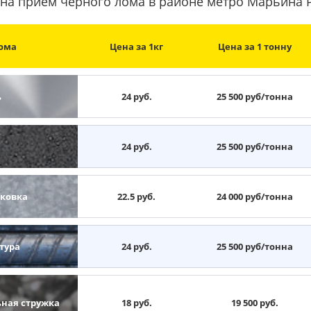
на прием черного лома в районе метро Марьина
ома
Цена за 1кг
Цена за 1 тонну
ь
24 руб.
25 500 руб/тонна
н
24 руб.
25 500 руб/тонна
ковка
22.5 руб.
24 000 руб/тонна
тура
24 руб.
25 500 руб/тонна
ьная стружка
18 руб.
19 500 руб.