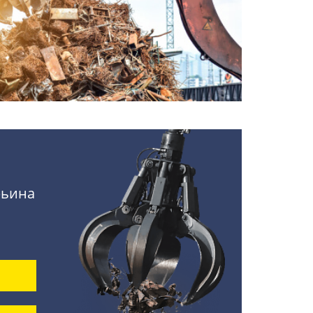
рьина